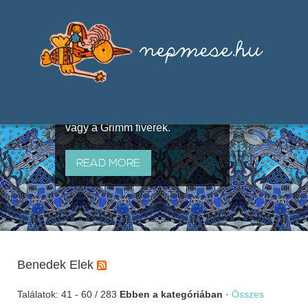
Válogatások a szájhagyomány
útján terjedő elbeszélésekből,
melyeket olyan ismert gyűjtők
állítottak össze, mint Benedek
Elek, Illyés Gyula, Arany László
vagy a Grimm fivérek.
READ MORE
Benedek Elek
Találatok: 41 - 60 / 283
Ebben a kategóriában
·
Összes