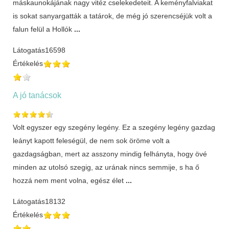
máskaunokájának nagy vitéz cselekedeteit. A keményfalviakat
is sokat sanyargatták a tatárok, de még jó szerencséjük volt a
falun felül a Hollók
...
Látogatás
16598
Értékelés
A jó tanácsok
Volt egyszer egy szegény legény. Ez a szegény legény gazdag
leányt kapott feleségül, de nem sok öröme volt a
gazdagságban, mert az asszony mindig felhányta, hogy övé
minden az utolsó szegig, az urának nincs semmije, s ha ő
hozzá nem ment volna, egész élet
...
Látogatás
18132
Értékelés