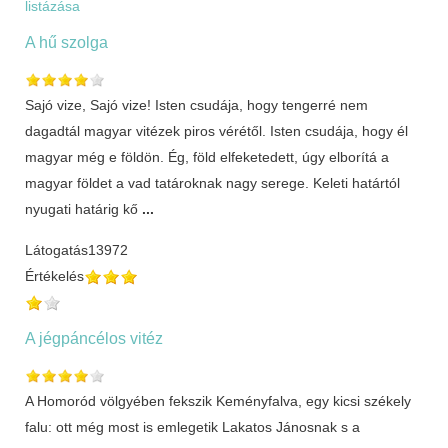
listázása
A hű szolga
Sajó vize, Sajó vize! Isten csudája, hogy tengerré nem
dagadtál magyar vitézek piros vérétől. Isten csudája, hogy él
magyar még e földön. Ég, föld elfeketedett, úgy elborítá a
magyar földet a vad tatároknak nagy serege. Keleti határtól
nyugati határig kő
...
Látogatás
13972
Értékelés
A jégpáncélos vitéz
A Homoród völgyében fekszik Keményfalva, egy kicsi székely
falu: ott még most is emlegetik Lakatos Jánosnak s a