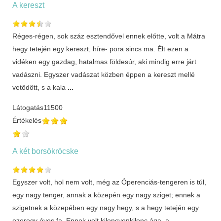
A kereszt
Réges-régen, sok száz esztendővel ennek előtte, volt a Mátra
hegy tetején egy kereszt, híre- pora sincs ma. Élt ezen a
vidéken egy gazdag, hatalmas földesúr, aki mindig erre járt
vadászni. Egyszer vadászat közben éppen a kereszt mellé
vetődött, s a kala
...
Látogatás
11500
Értékelés
A két borsökröcske
Egyszer volt, hol nem volt, még az Óperenciás-tengeren is túl,
egy nagy tenger, annak a közepén egy nagy sziget; ennek a
szigetnek a közepében egy nagy hegy, s a hegy tetején egy
ezeregy éves fa. Ennek volt kilencvenkilenc ága, a