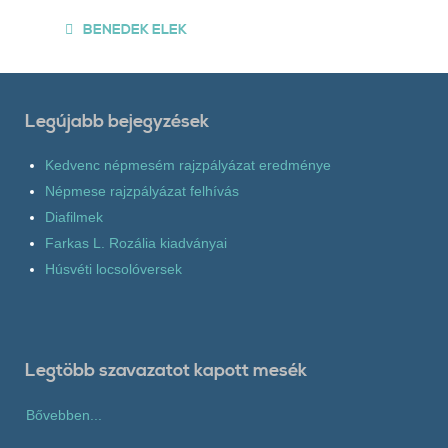
BENEDEK ELEK
Legújabb bejegyzések
Kedvenc népmesém rajzpályázat eredménye
Népmese rajzpályázat felhívás
Diafilmek
Farkas L. Rozália kiadványai
Húsvéti locsolóversek
Legtöbb szavazatot kapott mesék
Bővebben...