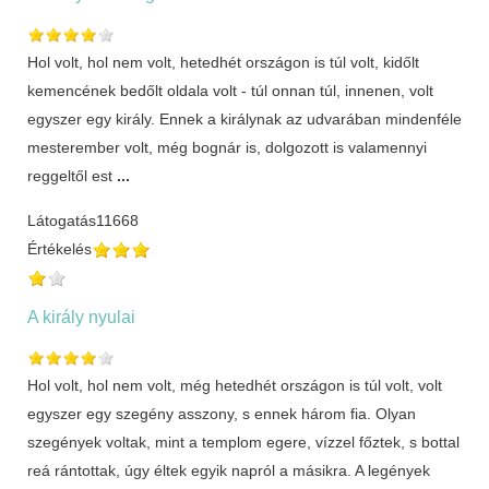
Hol volt, hol nem volt, hetedhét országon is túl volt, kidőlt
kemencének bedőlt oldala volt - túl onnan túl, innenen, volt
egyszer egy király. Ennek a királynak az udvarában mindenféle
mesterember volt, még bognár is, dolgozott is valamennyi
reggeltől est
...
Látogatás
11668
Értékelés
A király nyulai
Hol volt, hol nem volt, még hetedhét országon is túl volt, volt
egyszer egy szegény asszony, s ennek három fia. Olyan
szegények voltak, mint a templom egere, vízzel főztek, s bottal
reá rántottak, úgy éltek egyik napról a másikra. A legények