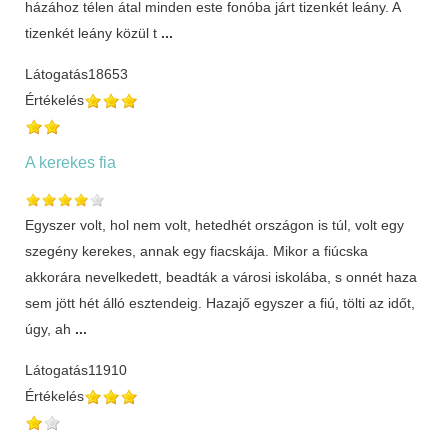
házához télen átal minden este fonóba járt tizenkét leány. A
tizenkét leány közül t
...
Látogatás
18653
Értékelés
A kerekes fia
Egyszer volt, hol nem volt, hetedhét országon is túl, volt egy
szegény kerekes, annak egy fiacskája. Mikor a fiúcska
akkorára nevelkedett, beadták a városi iskolába, s onnét haza
sem jött hét álló esztendeig. Hazajő egyszer a fiú, tölti az időt,
úgy, ah
...
Látogatás
11910
Értékelés