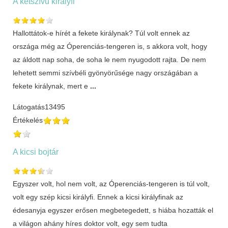
A kétszívű királyfi
Hallottátok-e hírét a fekete királynak? Túl volt ennek az
országa még az Óperenciás-tengeren is, s akkora volt, hogy
az áldott nap soha, de soha le nem nyugodott rajta. De nem
lehetett semmi szívbéli gyönyörűsége nagy országában a
fekete királynak, mert e
...
Látogatás
13495
Értékelés
A kicsi bojtár
Egyszer volt, hol nem volt, az Óperenciás-tengeren is túl volt,
volt egy szép kicsi királyfi. Ennek a kicsi királyfinak az
édesanyja egyszer erősen megbetegedett, s hiába hozatták el
a világon ahány híres doktor volt, egy sem tudta