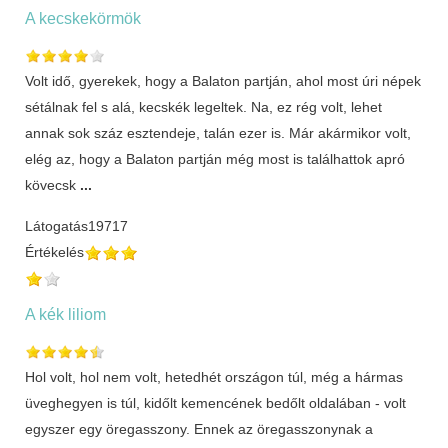
A kecskekörmök
Volt idő, gyerekek, hogy a Balaton partján, ahol most úri népek
sétálnak fel s alá, kecskék legeltek. Na, ez rég volt, lehet
annak sok száz esztendeje, talán ezer is. Már akármikor volt,
elég az, hogy a Balaton partján még most is találhattok apró
kövecsk
...
Látogatás
19717
Értékelés
A kék liliom
Hol volt, hol nem volt, hetedhét országon túl, még a hármas
üveghegyen is túl, kidőlt kemencének bedőlt oldalában - volt
egyszer egy öregasszony. Ennek az öregasszonynak a