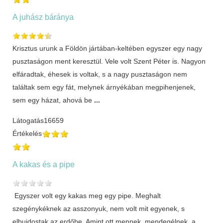
A juhász báránya
Krisztus urunk a Földön jártában-keltében egyszer egy nagy
pusztaságon ment keresztül. Vele volt Szent Péter is. Nagyon
elfáradtak, éhesek is voltak, s a nagy pusztaságon nem
találtak sem egy fát, melynek árnyékában megpihenjenek,
sem egy házat, ahová be
...
Látogatás
16659
Értékelés
A kakas és a pipe
Egyszer volt egy kakas meg egy pipe. Meghalt
szegénykéknek az asszonyuk, nem volt mit egyenek, s
elbujdostak az erdőbe. Amint ott mennek, mendegélnek, a