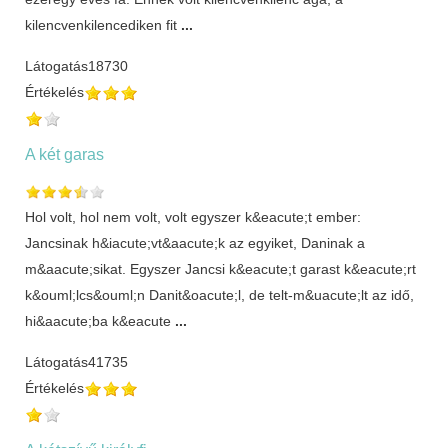
kilencvenkilencediken fit
...
Látogatás
18730
Értékelés
A két garas
Hol volt, hol nem volt, volt egyszer k&eacute;t ember:
Jancsinak h&iacute;vt&aacute;k az egyiket, Daninak a
m&aacute;sikat. Egyszer Jancsi k&eacute;t garast k&eacute;rt
k&ouml;lcs&ouml;n Danit&oacute;l, de telt-m&uacute;lt az idő,
hi&aacute;ba k&eacute
...
Látogatás
41735
Értékelés