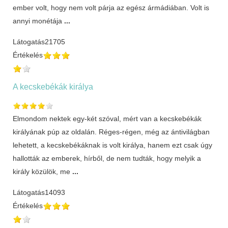
ember volt, hogy nem volt párja az egész ármádiában. Volt is
annyi monétája
...
Látogatás
21705
Értékelés
A kecskebékák királya
Elmondom nektek egy-két szóval, mért van a kecskebékák
királyának púp az oldalán. Réges-régen, még az ántivilágban
lehetett, a kecskebékáknak is volt királya, hanem ezt csak úgy
hallották az emberek, hírből, de nem tudták, hogy melyik a
király közülök, me
...
Látogatás
14093
Értékelés