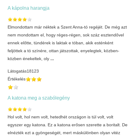
A kápolna harangja
Elmondottam már néktek a Szent Anna-tó regéjét. De még azt
nem mondottam el, hogy réges-régen, sok száz esztendővel
ennek előtte, tündérek is laktak e tóban, akik esténként
feljöttek a tó színére, ottan játszottak, enyelegtek, közben-
közben énekeltek, oly
...
Látogatás
18123
Értékelés
A katona meg a szabólegény
Hol volt, hol nem volt, hetedhét országon is túl volt, volt
egyszer egy katona. Ez a katona erősen szerette a boritalt. De
elnézték ezt a gyöngeségét, mert máskülönben olyan vitéz