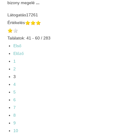
bizony megelé
...
Látogatás
17261
Értékelés
Találatok: 41 - 60 / 283
Első
Előző
1
2
3
4
5
6
7
8
9
10