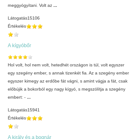
meggyógyítani. Volt az
...
Látogatás
15106
Értékelés
A kígyóbőr
Hol volt, hol nem volt, hetedhét országon is túl, volt egyszer
egy szegény ember, s annak tizenkét fia. Az a szegény ember
egyszer kimegy az erdőbe fát vágni, s amint vágja a fát, csak
előbújik a bokorból egy nagy kígyó, s megszólítja a szegény
embert: -
...
Látogatás
15941
Értékelés
A király és a bognár