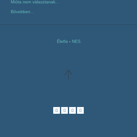
Mióta nem választanak...
Bővebben...
Életfa
-
NES