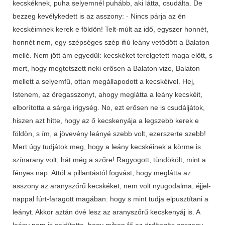
kecskéknek, puha selyemnél puhább, aki látta, csudálta. De
bezzeg kevélykedett is az asszony: - Nincs párja az én
kecskéimnek kerek e földön! Telt-múlt az idő, egyszer honnét,
honnét nem, egy szépséges szép ifiú leány vetődött a Balaton
mellé. Nem jött ám egyedül: kecskéket terelgetett maga előtt, s
mert, hogy megtetszett neki erősen a Balaton vize, Balaton
mellett a selyemfű, ottan megállapodott a kecskéivel. Hej,
Istenem, az öregasszonyt, ahogy meglátta a leány kecskéit,
elborította a sárga irigység. No, ezt erősen ne is csudáljátok,
hiszen azt hitte, hogy az ő kecskenyája a legszebb kerek e
földön, s ím, a jövevény leányé szebb volt, ezerszerte szebb!
Mert úgy tudjátok meg, hogy a leány kecskéinek a körme is
színarany volt, hát még a szőre! Ragyogott, tündökölt, mint a
fényes nap. Attól a pillantástól fogvást, hogy meglátta az
asszony az aranyszőrű kecskéket, nem volt nyugodalma, éjjel-
nappal fúrt-faragott magában: hogy s mint tudja elpusztítani a
leányt. Akkor aztán övé lesz az aranyszőrű kecskenyáj is. A
leány nem is sejdítette, hogy miben fő az ördöngös asszony