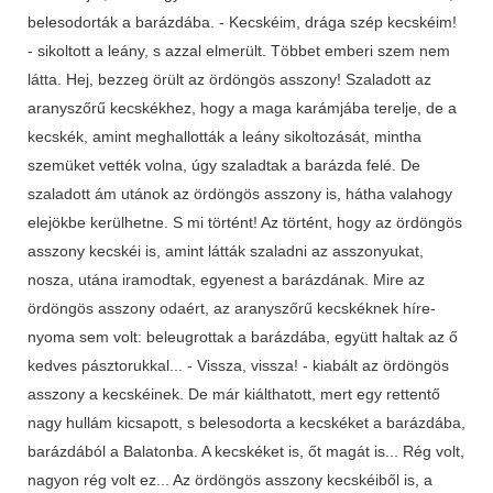
belesodorták a barázdába. - Kecskéim, drága szép kecskéim!
- sikoltott a leány, s azzal elmerült. Többet emberi szem nem
látta. Hej, bezzeg örült az ördöngös asszony! Szaladott az
aranyszőrű kecskékhez, hogy a maga karámjába terelje, de a
kecskék, amint meghallották a leány sikoltozását, mintha
szemüket vették volna, úgy szaladtak a barázda felé. De
szaladott ám utánok az ördöngös asszony is, hátha valahogy
elejökbe kerülhetne. S mi történt! Az történt, hogy az ördöngös
asszony kecskéi is, amint látták szaladni az asszonyukat,
nosza, utána iramodtak, egyenest a barázdának. Mire az
ördöngös asszony odaért, az aranyszőrű kecskéknek híre-
nyoma sem volt: beleugrottak a barázdába, együtt haltak az ő
kedves pásztorukkal... - Vissza, vissza! - kiabált az ördöngös
asszony a kecskéinek. De már kiálthatott, mert egy rettentő
nagy hullám kicsapott, s belesodorta a kecskéket a barázdába,
barázdából a Balatonba. A kecskéket is, őt magát is... Rég volt,
nagyon rég volt ez... Az ördöngös asszony kecskéiből is, a