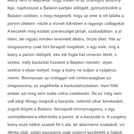
feje, naphosszat a Balaton partján üldögélt, gyönyörködött a
Balaton vizében, s meg-megesett, hogy az este is ott találta a
parton ültében: nézte a víznek tükrében a ragyogó csillagokat.
A kecskék meg ezalatt szerteszéjjel jártak, szabadjában: a jó
Isten, aki vigyáz minden teremtett állatra, őrizte őket. Hát az
öregasszony csak fúrt-faragott magában, s egy este, míg a
leány a parton üldögélt, eke elé fogta hat címeres ökrét, s
széles, mély barázdát húzatott a Balaton mentén, olyan
szélest s olyan mélyet, hogy a leány ne tudjon a nyájához
menni. Bizonyosan az ördöggel volt cimboraságban az
öregasszony, az segélhette a barázdahúzásban, mert földi
ember azt meg nem tudta volna cselekedni. De ez még nem
volt elég! Ahogy megvolt a barázda, rettentő vihar kerekedett,
zúgott-bőgött a Balaton, felcsapott toronymagasra, s egy
szempillantásra elborította a partot, el a barázdát is. A szegény
leány esze nélkül szaladt föl s alá, de akármerre szaladott, víz
állotta útját, aztán egyszerre csak sodorni kezdették a habok,