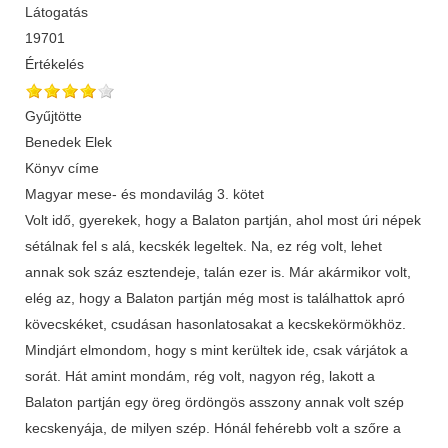
Látogatás
19701
Értékelés
Gyűjtötte
Benedek Elek
Könyv címe
Magyar mese- és mondavilág 3. kötet
Volt idő, gyerekek, hogy a Balaton partján, ahol most úri népek
sétálnak fel s alá, kecskék legeltek. Na, ez rég volt, lehet
annak sok száz esztendeje, talán ezer is. Már akármikor volt,
elég az, hogy a Balaton partján még most is találhattok apró
kövecskéket, csudásan hasonlatosakat a kecskekörmökhöz.
Mindjárt elmondom, hogy s mint kerültek ide, csak várjátok a
sorát. Hát amint mondám, rég volt, nagyon rég, lakott a
Balaton partján egy öreg ördöngös asszony annak volt szép
kecskenyája, de milyen szép. Hónál fehérebb volt a szőre a