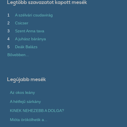
Legtöbb szavazatot kapott mesék
1
A szélvári csudavirág
2
Csicser
3
Szent Anna tava
4
A juhász báránya
5
Deák Balázs
Bővebben...
Legújabb mesék
Az okos leány
A hétfejű sárkány
KINEK NEHEZEBB A DOLGA?
Mióta örökölhetik a...