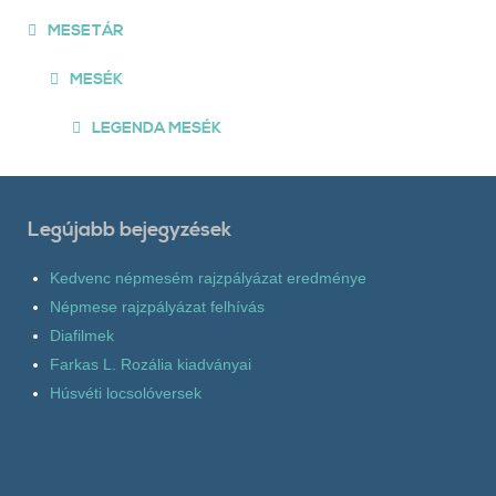
MESETÁR
MESÉK
LEGENDA MESÉK
Legújabb bejegyzések
Kedvenc népmesém rajzpályázat eredménye
Népmese rajzpályázat felhívás
Diafilmek
Farkas L. Rozália kiadványai
Húsvéti locsolóversek