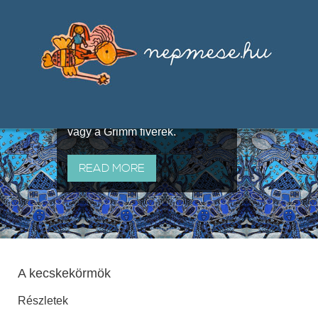
Válogatások a szájhagyomány
útján terjedő elbeszélésekből,
melyeket olyan ismert gyűjtők
állítottak össze, mint Benedek
Elek, Illyés Gyula, Arany László
vagy a Grimm fivérek.
READ MORE
A kecskekörmök
Részletek