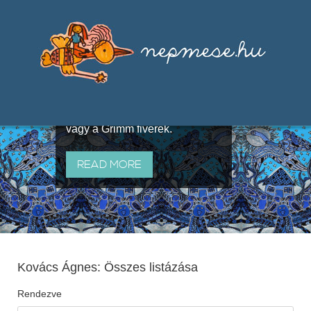
Válogatások a szájhagyomány
útján terjedő elbeszélésekből,
melyeket olyan ismert gyűjtők
állítottak össze, mint Benedek
Elek, Illyés Gyula, Arany László
vagy a Grimm fivérek.
READ MORE
Kovács Ágnes: Összes listázása
Rendezve