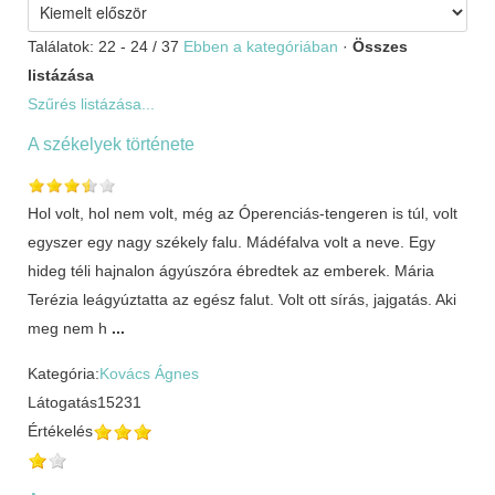
Találatok: 22 - 24 / 37
Ebben a kategóriában
·
Összes
listázása
Szűrés listázása...
A székelyek története
Hol volt, hol nem volt, még az Óperenciás-tengeren is túl, volt
egyszer egy nagy székely falu. Mádéfalva volt a neve. Egy
hideg téli hajnalon ágyúszóra ébredtek az emberek. Mária
Terézia leágyúztatta az egész falut. Volt ott sírás, jajgatás. Aki
meg nem h
...
Kategória:
Kovács Ágnes
Látogatás
15231
Értékelés