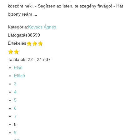
köszönt neki. - Segítsen az Isten, te szegény favágó! - Hát
bizony reám
...
Kategória:
Kovács Ágnes
Látogatás
38599
Értékelés
Találatok: 22 - 24 / 37
Első
Előző
3
4
5
6
7
8
9