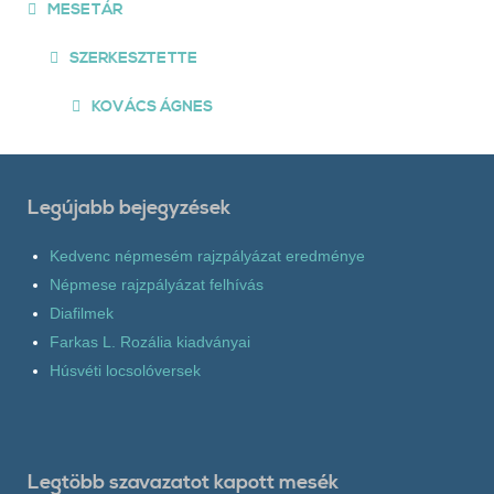
MESETÁR
SZERKESZTETTE
KOVÁCS ÁGNES
Legújabb bejegyzések
Kedvenc népmesém rajzpályázat eredménye
Népmese rajzpályázat felhívás
Diafilmek
Farkas L. Rozália kiadványai
Húsvéti locsolóversek
Legtöbb szavazatot kapott mesék