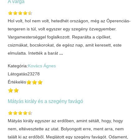
A varga
Hol volt, hol nem volt, hetedhét országon, még az Óperenciás-
tengeren is túl, volt egyszer egy szegény özvegyember.
Vargamesterséggel foglalkozott. Reparálta a cipőket,
csizmákat, bocskorokat, de egész nap, amit keresett, este
elmulatta. Intették a barát
...
Kategória:
Kovács Ágnes
Látogatás
23278
Értékelés
Mátyás király és a szegény favágó
Mátyás király egyszer az erdőben, amint sétált, hogy, hogy
nem, eltévesztette az utat. Bolyongott erre, ment arra, nem
talált ki az erdőből. Meglátott egy szegény favágót. Odament,