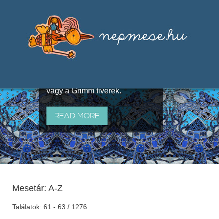
Válogatások a szájhagyomány
útján terjedő elbeszélésekből,
melyeket olyan ismert gyűjtők
állítottak össze, mint Benedek
Elek, Illyés Gyula, Arany László
vagy a Grimm fivérek.
READ MORE
Mesetár: A-Z
Találatok: 61 - 63 / 1276