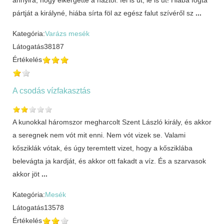
pártját a királyné, hiába sírta föl az egész falut szívéről sz
...
Kategória:
Varázs mesék
Látogatás
38187
Értékelés
A csodás vízfakasztás
A kunokkal háromszor megharcolt Szent László király, és akkor
a seregnek nem vót mit enni. Nem vót vizek se. Valami
kősziklák vótak, és úgy teremtett vizet, hogy a kősziklába
belevágta ja kardját, és akkor ott fakadt a víz. És a szarvasok
akkor jöt
...
Kategória:
Mesék
Látogatás
13578
Értékelés