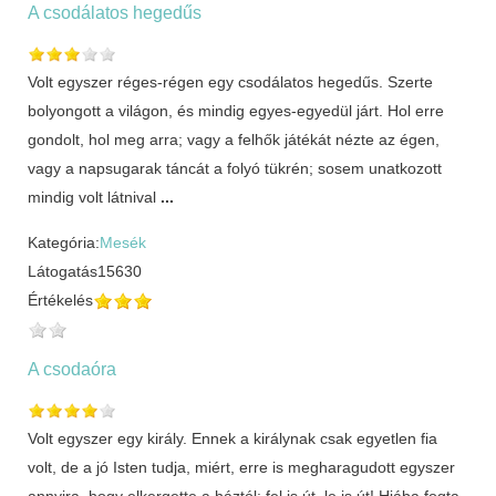
A csodálatos hegedűs
Volt egyszer réges-régen egy csodálatos hegedűs. Szerte
bolyongott a világon, és mindig egyes-egyedül járt. Hol erre
gondolt, hol meg arra; vagy a felhők játékát nézte az égen,
vagy a napsugarak táncát a folyó tükrén; sosem unatkozott
mindig volt látnival
...
Kategória:
Mesék
Látogatás
15630
Értékelés
A csodaóra
Volt egyszer egy király. Ennek a királynak csak egyetlen fia
volt, de a jó Isten tudja, miért, erre is megharagudott egyszer
annyira, hogy elkergette a háztól: fel is út, le is út! Hiába fogta