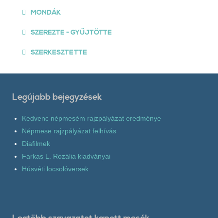
MONDÁK
SZEREZTE - GYŰJTÖTTE
SZERKESZTETTE
Legújabb bejegyzések
Kedvenc népmesém rajzpályázat eredménye
Népmese rajzpályázat felhívás
Diafilmek
Farkas L. Rozália kiadványai
Húsvéti locsolóversek