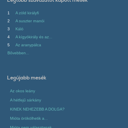
Legtöbb szavazatot kapott mesék
1
A zöld királyfi
2
A suszter manói
3
Káló
4
A kígyókirály és az...
5
Az aranypálca
Bővebben...
Legújabb mesék
Az okos leány
A hétfejű sárkány
KINEK NEHEZEBB A DOLGA?
Mióta örökölhetik a...
Mióta nem választanak...