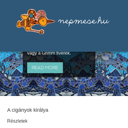
Válogatások a szájhagyomány
útján terjedő elbeszélésekből,
melyeket olyan ismert gyűjtők
állítottak össze, mint Benedek
Elek, Illyés Gyula, Arany László
vagy a Grimm fivérek.
READ MORE
A cigányok királya
Részletek