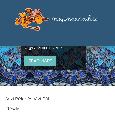
Válogatások a szájhagyomány
útján terjedő elbeszélésekből,
melyeket olyan ismert gyűjtők
állítottak össze, mint Benedek
Elek, Illyés Gyula, Arany László
vagy a Grimm fivérek.
READ MORE
Vizi Péter és Vizi Pál
Részletek