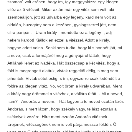
szomorú volt erősen, hogy ím, így meggyalázza egy idegen
vitéz az ő vitézeit. Mikor aztán már egy vitéz sem volt, aki
szembeálljon, jött az udvarba egy legény, kard nem volt az
oldalán, buzogány nem a kezében, gyalogszerrel jött, nem
cifra paripán. - Uram király - mondotta ez a legény -, adj
nekem kardot! Kiállok én ezzel a vitézzel. Adott a király,
hogyne adott volna. Senki sem tudta, hogy ki s honnét jött, mi
a neve, csak a formájáról meg a gúnyájáról látták, hogy
Attilának lehet az ivadéka. Hát összecsap a két vitéz, hogy a
föld is megrengett alattuk, vívtak reggeltől délig, s meg sem
pihentek. Vívtak sötét estig, s ím, egyszerre csak ledöndült a
földre az idegen vitéz. No, volt öröm a király udvarában. Ment
a király nagy örömmel a vitézhez, a vállára ütött. - Mi a neved,
fiam? - Andorás a nevem. - Hát legyen a te neved ezután Erős
Andorás, s mert látom, hogy székely vagy, te lész ezután a
székelyek vezére. Híre ment ezután Andorás vitéznek.
Erejének, vitézségének nem is volt párja messze földön. Ő
verte meg Gyula herceget is, aki István király ellen fellázadott