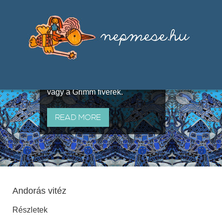
Válogatások a szájhagyomány
útján terjedő elbeszélésekből,
melyeket olyan ismert gyűjtők
állítottak össze, mint Benedek
Elek, Illyés Gyula, Arany László
vagy a Grimm fivérek.
READ MORE
Andorás vitéz
Részletek