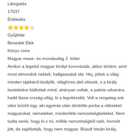
Látogatás
17037
Értékelés
Gyűjtötte
Benedek Elek
Könyv címe
Magyar mese- és mondavilág 2. kötet
Amikor a legelső magyar királyt koronázták, akkor történt, amit
most elmondok nektek; hallgassatok ide. Hej, jöttek a világ
minden tájékáról királyfik, világhíres deli vitézek, s a király
tiszteletére kiállottak mind, ahányan voltak, a palota udvarára,
hadd lássa ország-világ, ki a legvitézebb. Volt a rengeteg sok
vitéz között egy, aki egymás után döntötte porba a vitézeket:
magyarokat, németeket, mindenféle nemzetségbelieket. Nem
tudta senki, hogy ki s mi, miféle nemzetségből való, honnét
jött, de sajdították, hogy nem magyar. Búsult István király,