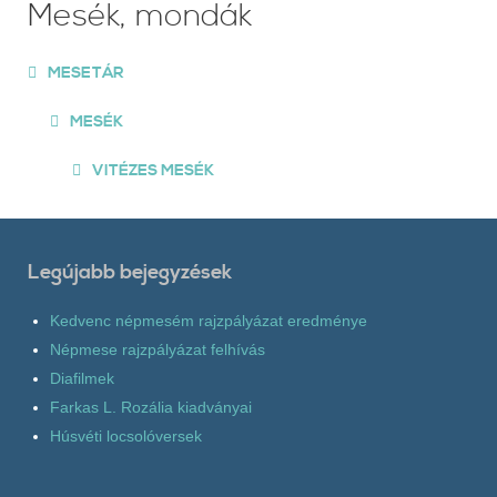
Mesék, mondák
MESETÁR
MESÉK
VITÉZES MESÉK
Legújabb bejegyzések
Kedvenc népmesém rajzpályázat eredménye
Népmese rajzpályázat felhívás
Diafilmek
Farkas L. Rozália kiadványai
Húsvéti locsolóversek