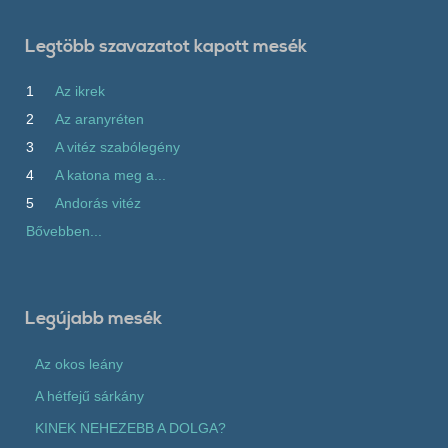
Legtöbb szavazatot kapott mesék
1
Az ikrek
2
Az aranyréten
3
A vitéz szabólegény
4
A katona meg a...
5
Andorás vitéz
Bővebben...
Legújabb mesék
Az okos leány
A hétfejű sárkány
KINEK NEHEZEBB A DOLGA?