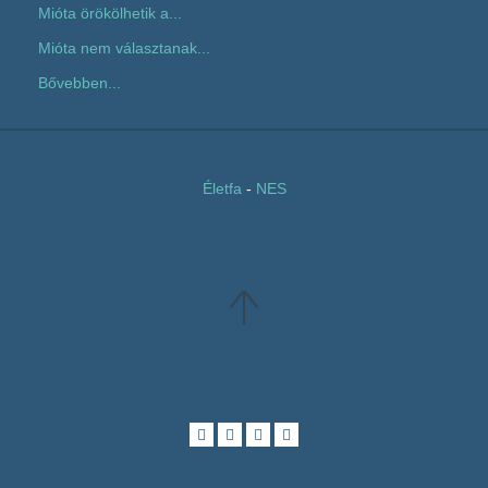
Mióta örökölhetik a...
Mióta nem választanak...
Bővebben...
Életfa
-
NES