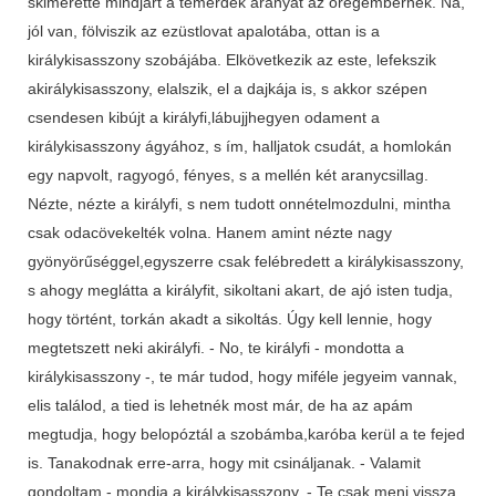
skimérette mindjárt a temérdek aranyat az öregembernek. Na,
jól van, fölviszik az ezüstlovat apalotába, ottan is a
királykisasszony szobájába. Elkövetkezik az este, lefekszik
akirálykisasszony, elalszik, el a dajkája is, s akkor szépen
csendesen kibújt a királyfi,lábujjhegyen odament a
királykisasszony ágyához, s ím, halljatok csudát, a homlokán
egy napvolt, ragyogó, fényes, s a mellén két aranycsillag.
Nézte, nézte a királyfi, s nem tudott onnételmozdulni, mintha
csak odacövekelték volna. Hanem amint nézte nagy
gyönyörűséggel,egyszerre csak felébredett a királykisasszony,
s ahogy meglátta a királyfit, sikoltani akart, de ajó isten tudja,
hogy történt, torkán akadt a sikoltás. Úgy kell lennie, hogy
megtetszett neki akirályfi. - No, te királyfi - mondotta a
királykisasszony -, te már tudod, hogy miféle jegyeim vannak,
elis találod, a tied is lehetnék most már, de ha az apám
megtudja, hogy belopóztál a szobámba,karóba kerül a te fejed
is. Tanakodnak erre-arra, hogy mit csináljanak. - Valamit
gondoltam - mondja a királykisasszony. - Te csak menj vissza