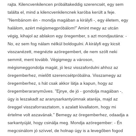
rajta. Kilencvenkilencen próbáltakeddig szerencsét, egy sem
találta el, mind a kilencvenkilencnek karóba került a feje.
"Nembánom én - mondja magában a királyfi -, egy életem, egy
halálom, azért mégismegpróbálom!" Amint megy az utcán
végig, kihajol az ablakon egy öregember, s azt mondjautána: -
No, ez sem fog nálam nélkül boldogulni. A királyfi egy kicsit
visszanézett, megnézte azöregembert, de nem szólt neki
semmit, ment tovább. Végigmegy a városon,
mégismeggondolja magát, jó lesz visszafordulni ahhoz az
öregemberhez, mielőtt szerencsétpróbálna. Visszamegy az
öregemberhez, s hát csak akkor látja a kapun, hogy az
öregemberaranyműves. "Ejnye, de jó - gondolja magában -,
úgy is leszakadt az aranysarkantyúmnak ataréja, majd az
öreggel visszaforrasztatom, s azalatt kivallatom, hogy mi
értelme volt aszavának." Bemegy az öregemberhez, odaadja a
sarkantyúját, hogy csinálja meg. Mondja azöregember: - Én
megcsinálom jó szívvel, de holnap úgy is a levegőben fogod