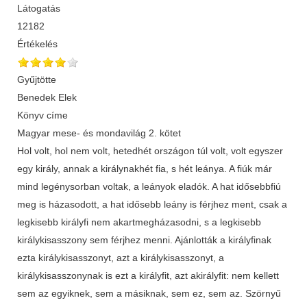
Látogatás
12182
Értékelés
Gyűjtötte
Benedek Elek
Könyv címe
Magyar mese- és mondavilág 2. kötet
Hol volt, hol nem volt, hetedhét országon túl volt, volt egyszer
egy király, annak a királynakhét fia, s hét leánya. A fiúk már
mind legénysorban voltak, a leányok eladók. A hat idősebbfiú
meg is házasodott, a hat idősebb leány is férjhez ment, csak a
legkisebb királyfi nem akartmegházasodni, s a legkisebb
királykisasszony sem férjhez menni. Ajánlották a királyfinak
ezta királykisasszonyt, azt a királykisasszonyt, a
királykisasszonynak is ezt a királyfit, azt akirályfit: nem kellett
sem az egyiknek, sem a másiknak, sem ez, sem az. Szörnyű