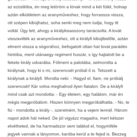
az ezüstlóba, én meg letöröm a lónak mind a két fülét, holnap
aztán elküldetem az aranyműveshez, hogy forrassza vissza,
ott szépen kibújhatsz, soha senki meg nem tudja, hogy itt
voltál. Úgy lett, ahogy a királykisasszony tanácsolta. A lovát
visszavitték az aranyműveshez, ott a királyfi kibújtbelőle, aztán
elment vissza a sógorához, befogatott ottan hat lovat parádés
hintóba, ment utánaegy regiment huszár, s így hajtatott be a
fekete király udvarába. Fölment a palotába, selmondta a
királynak, hogy ki s mi, szerencsét próbál ő is. Tetszett a
királynak a királyfi. Mondta neki: - Hagyd el, fiam, ne próbálj
szerencsét! Kár volna meghalnod ilyen fiatalon. De a királyfi
mind csak azt mondotta: - Egy életem, egy halálom, már én
mégis megpróbálom. Hiszen könnyen megpróbálhatta. - No, te
fiú - mondotta a király -, szeretném, ha a vejem lennél. Három
napot adok hát neked. De jól vigyázz magadra, mert kétszer
elvétheted, de ha harmadszor sem találod el, hogymiféle
jegyek vannak a lányomon, karóba kerül a te fejed is. Bezzeg