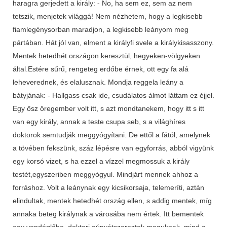
haragra gerjedett a király: - No, ha sem ez, sem az nem
tetszik, menjetek világgá! Nem nézhetem, hogy a legkisebb
fiamlegénysorban maradjon, a legkisebb leányom meg
pártában. Hát jól van, elment a királyfi svele a királykisasszony.
Mentek hetedhét országon keresztül, hegyeken-völgyeken
által.Estére sűrű, rengeteg erdőbe érnek, ott egy fa alá
leheverednek, és elalusznak. Mondja reggela leány a
bátyjának: - Hallgass csak ide, csudálatos álmot láttam ez éjjel.
Egy ősz öregember volt itt, s azt mondtanekem, hogy itt s itt
van egy király, annak a teste csupa seb, s a világhíres
doktorok semtudják meggyógyítani. De ettől a fától, amelynek
a tövében fekszünk, száz lépésre van egyforrás, abból vigyünk
egy korsó vizet, s ha ezzel a vízzel megmossuk a király
testét,egyszeriben meggyógyul. Mindjárt mennek ahhoz a
forráshoz. Volt a leánynak egy kicsikorsaja, telemeríti, aztán
elindultak, mentek hetedhét ország ellen, s addig mentek, míg
annaka beteg királynak a városába nem értek. Itt bementek
egy vendéglőbe, doktori gúnyátszereztek maguknak, mind a