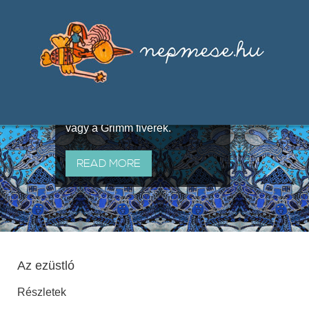
Válogatások a szájhagyomány
útján terjedő elbeszélésekből,
melyeket olyan ismert gyűjtők
állítottak össze, mint Benedek
Elek, Illyés Gyula, Arany László
vagy a Grimm fivérek.
READ MORE
Az ezüstló
Részletek