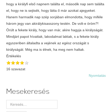
hogy a királyfi első napnem találta el, második nap sem találta
el, hogy ne is sejtsék, hogy látta ő már azokat ajegyeket.
Hanem harmadik nap szép sorjában elmondotta, hogy miféle
három jegy van akirálykisasszony testén. De volt-e öröm?!
Örült a fekete király, hogy van már, akire hagyja a királyságát.
Mindjárt papot hívattak, lakodalmat laktak, s a fekete király
egyszeriben általadta a vejének az egész országát s
királyságát. Még ma is élnek, ha meg nem haltak.
Értékelés
16 szavazat
Nyomtatás
Mesekeresés