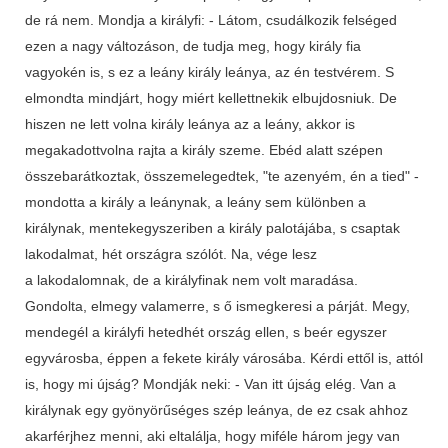
de rá nem. Mondja a királyfi: - Látom, csudálkozik felséged
ezen a nagy változáson, de tudja meg, hogy király fia
vagyokén is, s ez a leány király leánya, az én testvérem. S
elmondta mindjárt, hogy miért kellettnekik elbujdosniuk. De
hiszen ne lett volna király leánya az a leány, akkor is
megakadottvolna rajta a király szeme. Ebéd alatt szépen
összebarátkoztak, összemelegedtek, "te azenyém, én a tied" -
mondotta a király a leánynak, a leány sem különben a
királynak, mentekegyszeriben a király palotájába, s csaptak
lakodalmat, hét országra szólót. Na, vége lesz
a lakodalomnak, de a királyfinak nem volt maradása.
Gondolta, elmegy valamerre, s ő ismegkeresi a párját. Megy,
mendegél a királyfi hetedhét ország ellen, s beér egyszer
egyvárosba, éppen a fekete király városába. Kérdi ettől is, attól
is, hogy mi újság? Mondják neki: - Van itt újság elég. Van a
királynak egy gyönyörűséges szép leánya, de ez csak ahhoz
akarférjhez menni, aki eltalálja, hogy miféle három jegy van