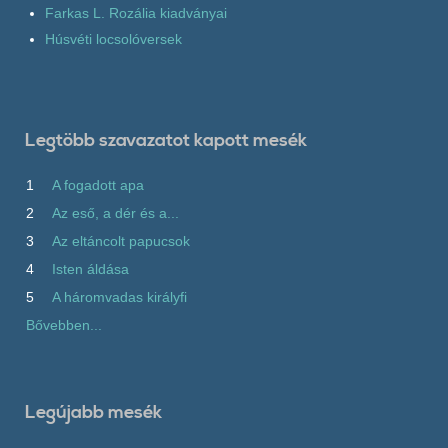
Farkas L. Rozália kiadványai
Húsvéti locsolóversek
Legtöbb szavazatot kapott mesék
1
A fogadott apa
2
Az eső, a dér és a...
3
Az eltáncolt papucsok
4
Isten áldása
5
A háromvadas királyfi
Bővebben...
Legújabb mesék