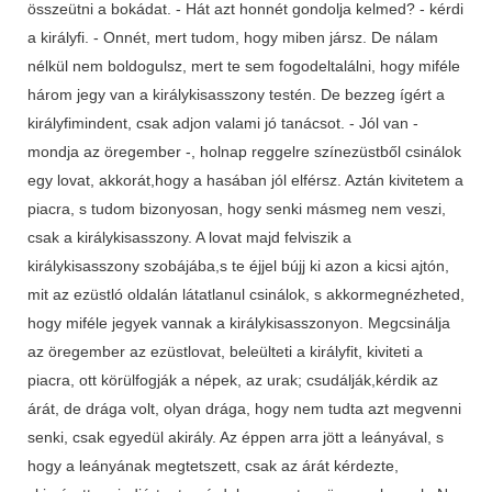
összeütni a bokádat. - Hát azt honnét gondolja kelmed? - kérdi
a királyfi. - Onnét, mert tudom, hogy miben jársz. De nálam
nélkül nem boldogulsz, mert te sem fogodeltalálni, hogy miféle
három jegy van a királykisasszony testén. De bezzeg ígért a
királyfimindent, csak adjon valami jó tanácsot. - Jól van -
mondja az öregember -, holnap reggelre színezüstből csinálok
egy lovat, akkorát,hogy a hasában jól elférsz. Aztán kivitetem a
piacra, s tudom bizonyosan, hogy senki másmeg nem veszi,
csak a királykisasszony. A lovat majd felviszik a
királykisasszony szobájába,s te éjjel bújj ki azon a kicsi ajtón,
mit az ezüstló oldalán látatlanul csinálok, s akkormegnézheted,
hogy miféle jegyek vannak a királykisasszonyon. Megcsinálja
az öregember az ezüstlovat, beleülteti a királyfit, kiviteti a
piacra, ott körülfogják a népek, az urak; csudálják,kérdik az
árát, de drága volt, olyan drága, hogy nem tudta azt megvenni
senki, csak egyedül akirály. Az éppen arra jött a leányával, s
hogy a leányának megtetszett, csak az árát kérdezte,