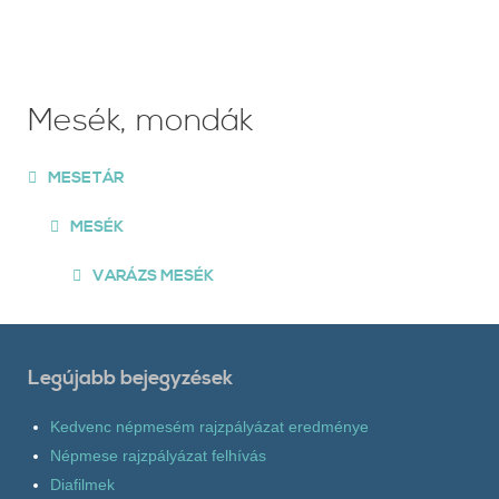
Mesék, mondák
MESETÁR
MESÉK
VARÁZS MESÉK
Legújabb bejegyzések
Kedvenc népmesém rajzpályázat eredménye
Népmese rajzpályázat felhívás
Diafilmek