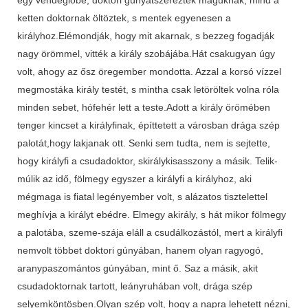
ketten doktornak öltöztek, s mentek egyenesen a
királyhoz.Elémondják, hogy mit akarnak, s bezzeg fogadják
nagy örömmel, vitték a király szobájába.Hát csakugyan úgy
volt, ahogy az ősz öregember mondotta. Azzal a korsó vízzel
megmostáka király testét, s mintha csak letöröltek volna róla
minden sebet, hófehér lett a teste.Adott a király örömében
tenger kincset a királyfinak, építtetett a városban drága szép
palotát,hogy lakjanak ott. Senki sem tudta, nem is sejtette,
hogy királyfi a csudadoktor, skirálykisasszony a másik. Telik-
múlik az idő, fölmegy egyszer a királyfi a királyhoz, aki
mégmaga is fiatal legényember volt, s alázatos tisztelettel
meghívja a királyt ebédre. Elmegy akirály, s hát mikor fölmegy
a palotába, szeme-szája eláll a csudálkozástól, mert a királyfi
nemvolt többet doktori gúnyában, hanem olyan ragyogó,
aranypaszomántos gúnyában, mint ő. Saz a másik, akit
csudadoktornak tartott, leányruhában volt, drága szép
selyemköntösben.Olyan szép volt, hogy a napra lehetett nézni,