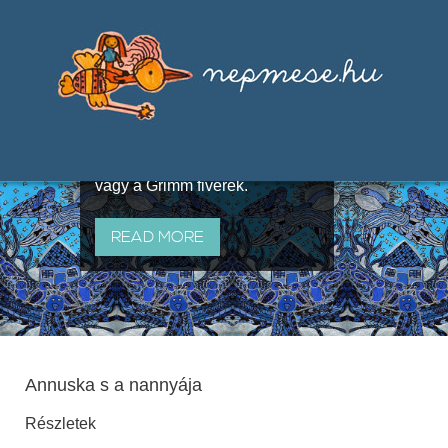
Válogatások a szájhagyomány
útján terjedő elbeszélésekből,
melyeket olyan ismert gyűjtők
állítottak össze, mint Benedek
Elek, Illyés Gyula, Arany László
vagy a Grimm fivérek.
READ MORE
Annuska s a nannyája
Részletek