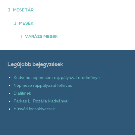
MESETÁR
MESÉK
VARÁZS MESÉK
Legújabb bejegyzések
Kedvenc népmesém rajzpályázat eredménye
Népmese rajzpályázat felhívás
Diafilmek
Farkas L. Rozália kiadványai
Húsvéti locsolóversek