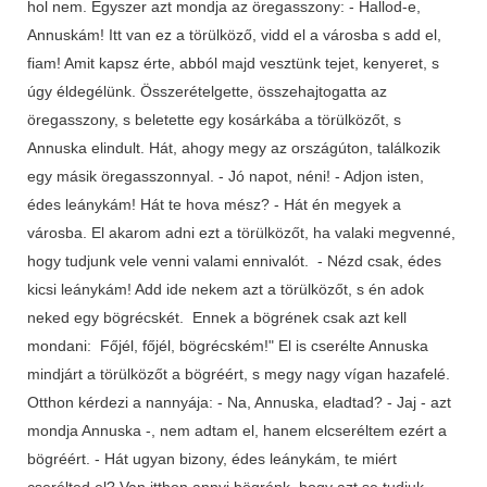
hol nem. Egyszer azt mondja az öregasszony: - Hallod-e,
Annuskám! Itt van ez a törülköző, vidd el a városba s add el,
fiam! Amit kapsz érte, abból majd vesztünk tejet, kenyeret, s
úgy éldegélünk. Összerételgette, összehajtogatta az
öregasszony, s beletette egy kosárkába a törülközőt, s
Annuska elindult. Hát, ahogy megy az országúton, találkozik
egy másik öregasszonnyal. - Jó napot, néni! - Adjon isten,
édes leánykám! Hát te hova mész? - Hát én megyek a
városba. El akarom adni ezt a törülközőt, ha valaki megvenné,
hogy tudjunk vele venni valami ennivalót. - Nézd csak, édes
kicsi leánykám! Add ide nekem azt a törülközőt, s én adok
neked egy bögrécskét. Ennek a bögrének csak azt kell
mondani: Főjél, főjél, bögrécském!" El is cserélte Annuska
mindjárt a törülközőt a bögréért, s megy nagy vígan hazafelé.
Otthon kérdezi a nannyája: - Na, Annuska, eladtad? - Jaj - azt
mondja Annuska -, nem adtam el, hanem elcseréltem ezért a
bögréért. - Hát ugyan bizony, édes leánykám, te miért
cserélted el? Van itthon annyi bögrénk, hogy azt se tudjuk,