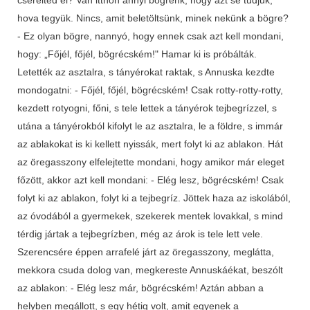
hova tegyük. Nincs, amit beletöltsünk, minek nekünk a bögre?
- Ez olyan bögre, nannyó, hogy ennek csak azt kell mondani,
hogy: „Főjél, főjél, bögrécském!" Hamar ki is próbálták.
Letették az asztalra, s tányérokat raktak, s Annuska kezdte
mondogatni: - Főjél, főjél, bögrécském! Csak rotty-rotty-rotty,
kezdett rotyogni, főni, s tele lettek a tányérok tejbegrízzel, s
utána a tányérokból kifolyt le az asztalra, le a földre, s immár
az ablakokat is ki kellett nyissák, mert folyt ki az ablakon. Hát
az öregasszony elfelejtette mondani, hogy amikor már eleget
főzött, akkor azt kell mondani: - Elég lesz, bögrécském! Csak
folyt ki az ablakon, folyt ki a tejbegríz. Jöttek haza az iskolából,
az óvodából a gyermekek, szekerek mentek lovakkal, s mind
térdig jártak a tejbegrízben, még az árok is tele lett vele.
Szerencsére éppen arrafelé járt az öregasszony, meglátta,
mekkora csuda dolog van, megkereste Annuskáékat, beszólt
az ablakon: - Elég lesz már, bögrécském! Aztán abban a
helyben megállott, s egy hétig volt, amit egyenek a