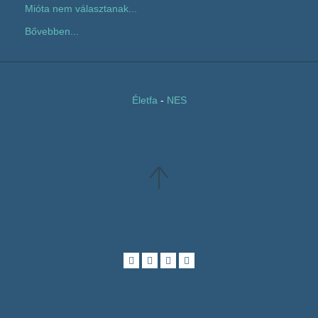
Mióta nem választanak...
Bővebben...
Életfa
-
NES