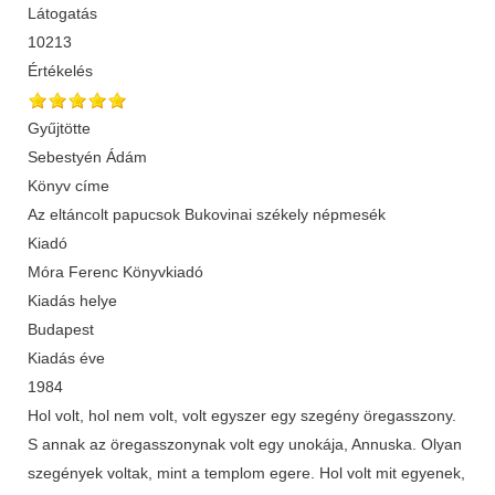
Látogatás
10213
Értékelés
Gyűjtötte
Sebestyén Ádám
Könyv címe
Az eltáncolt papucsok Bukovinai székely népmesék
Kiadó
Móra Ferenc Könyvkiadó
Kiadás helye
Budapest
Kiadás éve
1984
Hol volt, hol nem volt, volt egyszer egy szegény öregasszony.
S annak az öregasszonynak volt egy unokája, Annuska. Olyan
szegények voltak, mint a templom egere. Hol volt mit egyenek,