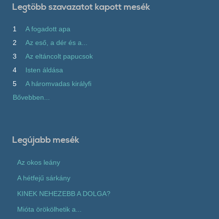
Legtöbb szavazatot kapott mesék
1
A fogadott apa
2
Az eső, a dér és a...
3
Az eltáncolt papucsok
4
Isten áldása
5
A háromvadas királyfi
Bővebben...
Legújabb mesék
Az okos leány
A hétfejű sárkány
KINEK NEHEZEBB A DOLGA?
Mióta örökölhetik a...