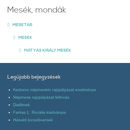
Mesék, mondák
MESETÁR
MESÉK
MÁTYÁS KIRÁLY MESÉK
Legújabb bejegyzések
Kedvenc népmesém rajzpályázat eredménye
Népmese rajzpályázat felhívás
Diafilmek
Farkas L. Rozália kiadványai
Húsvéti locsolóversek