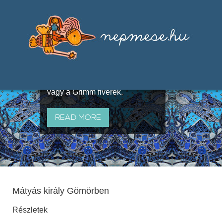
Válogatások a szájhagyomány
útján terjedő elbeszélésekből,
melyeket olyan ismert gyűjtők
állítottak össze, mint Benedek
Elek, Illyés Gyula, Arany László
vagy a Grimm fivérek.
READ MORE
Mátyás király Gömörben
Részletek