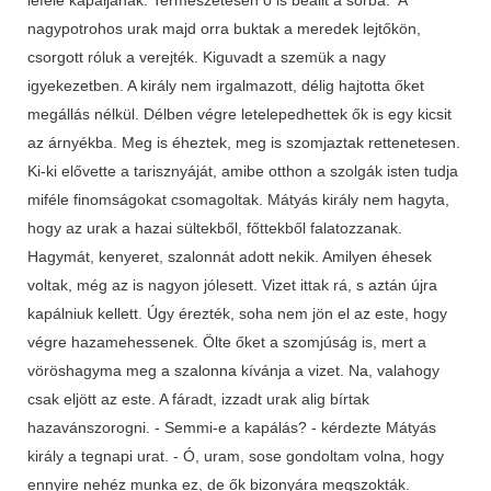
nagypotrohos urak majd orra buktak a meredek lejtőkön,
csorgott róluk a verejték. Kiguvadt a szemük a nagy
igyekezetben. A király nem irgalmazott, délig hajtotta őket
megállás nélkül. Délben végre letelepedhettek ők is egy kicsit
az árnyékba. Meg is éheztek, meg is szomjaztak rettenetesen.
Ki-ki elővette a tarisznyáját, amibe otthon a szolgák isten tudja
miféle finomságokat csomagoltak. Mátyás király nem hagyta,
hogy az urak a hazai sültekből, főttekből falatozzanak.
Hagymát, kenyeret, szalonnát adott nekik. Amilyen éhesek
voltak, még az is nagyon jólesett. Vizet ittak rá, s aztán újra
kapálniuk kellett. Úgy érezték, soha nem jön el az este, hogy
végre hazamehessenek. Ölte őket a szomjúság is, mert a
vöröshagyma meg a szalonna kívánja a vizet. Na, valahogy
csak eljött az este. A fáradt, izzadt urak alig bírtak
hazavánszorogni. - Semmi-e a kapálás? - kérdezte Mátyás
király a tegnapi urat. - Ó, uram, sose gondoltam volna, hogy
ennyire nehéz munka ez, de ők bizonyára megszokták.