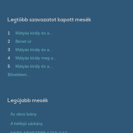
Legtöbb szavazatot kapott mesék
1
Mátyás király és a...
2
Benet úr
3
Mátyás király és a...
4
Mátyás király meg a...
5
Mátyás király és a...
Bővebben...
Legújabb mesék
Az okos leány
A hétfejű sárkány
KINEK NEHEZEBB A DOLGA?