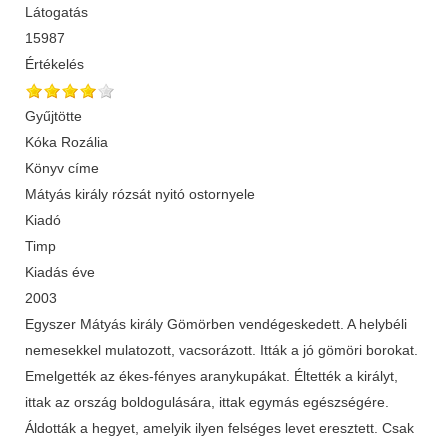
Látogatás
15987
Értékelés
Gyűjtötte
Kóka Rozália
Könyv címe
Mátyás király rózsát nyitó ostornyele
Kiadó
Timp
Kiadás éve
2003
Egyszer Mátyás király Gömörben vendégeskedett. A helybéli
nemesekkel mulatozott, vacsorázott. Itták a jó gömöri borokat.
Emelgették az ékes-fényes aranykupákat. Éltették a királyt,
ittak az ország boldogulására, ittak egymás egészségére.
Áldották a hegyet, amelyik ilyen felséges levet eresztett. Csak