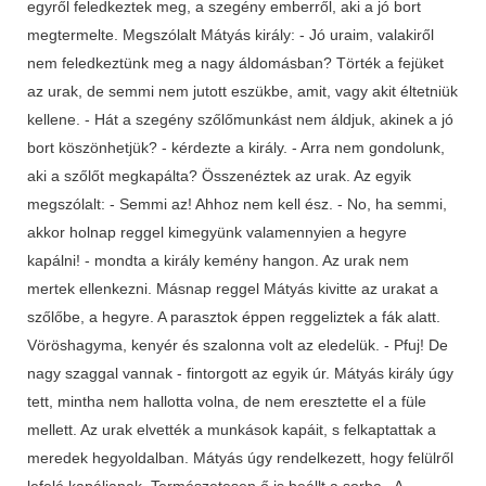
egyről feledkeztek meg, a szegény emberről, aki a jó bort
megtermelte. Megszólalt Mátyás király: - Jó uraim, valakiről
nem feledkeztünk meg a nagy áldomásban? Törték a fejüket
az urak, de semmi nem jutott eszükbe, amit, vagy akit éltetniük
kellene. - Hát a szegény szőlőmunkást nem áldjuk, akinek a jó
bort köszönhetjük? - kérdezte a király. - Arra nem gondolunk,
aki a szőlőt megkapálta? Összenéztek az urak. Az egyik
megszólalt: - Semmi az! Ahhoz nem kell ész. - No, ha semmi,
akkor holnap reggel kimegyünk valamennyien a hegyre
kapálni! - mondta a király kemény hangon. Az urak nem
mertek ellenkezni. Másnap reggel Mátyás kivitte az urakat a
szőlőbe, a hegyre. A parasztok éppen reggeliztek a fák alatt.
Vöröshagyma, kenyér és szalonna volt az eledelük. - Pfuj! De
nagy szaggal vannak - fintorgott az egyik úr. Mátyás király úgy
tett, mintha nem hallotta volna, de nem eresztette el a füle
mellett. Az urak elvették a munkások kapáit, s felkaptattak a
meredek hegyoldalban. Mátyás úgy rendelkezett, hogy felülről
lefelé kapáljanak. Természetesen ő is beállt a sorba. A