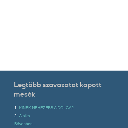
Legtöbb szavazatot kapott
mesék
1
KINEK NEHEZEBB A DOLGA?
2
A bika
Bővebben...