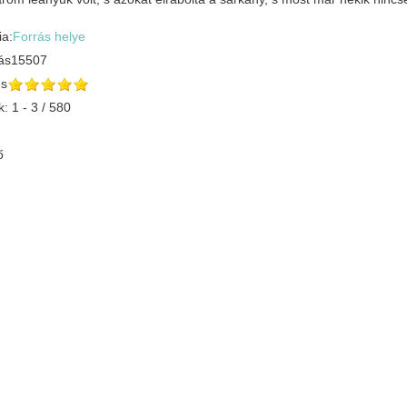
ia:
Forrás helye
ás
15507
és
k: 1 - 3 / 580
ő