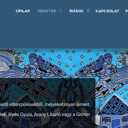
CÍMLAP
MESETÁR
ÍRÁSOK
KAPCSOLAT
P
jedő elbeszélésekből, melyeket olyan ismert
Elek, Illyés Gyula, Arany László vagy a Grimm