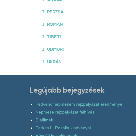
PERZSA
ROMÁN
TIBETI
UDMURT
UKRÁN
Legújabb bejegyzések
Kedvenc népmesém rajzpályázat eredménye
Népmese rajzpályázat felhívás
Diafilmek
Farkas L. Rozália kiadványai
Húsvéti locsolóversek