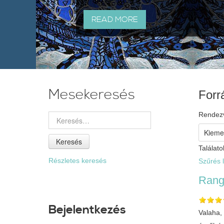
READ MORE
Mesekeresés
Forr
Rendez
Keresés
Találato
Részletes keresés
Szűrés l
Rangi
Bejelentkezés
Valaha,