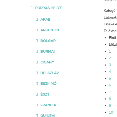
FORRÁS HELYE
Kategór
Látogat
ARAB
Értékel
ARGENTIN
Találato
Első
BOLGÁR
Előz
1
BURMAI
2
CIGÁNY
3
4
DÉLSZLÁV
5
ESZKIMÓ
6
7
ÉSZT
8
FRANCIA
9
10
GUINEAI