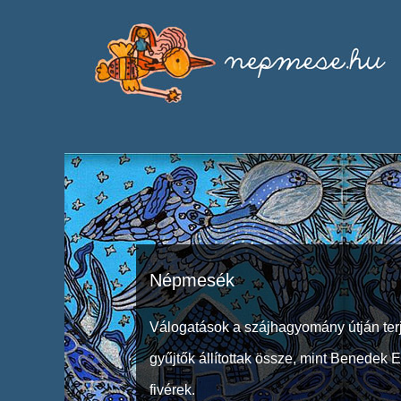
Népmesék
Válogatások a szájhagyomány útján ter
gyűjtők állítottak össze, mint Benedek 
fivérek.