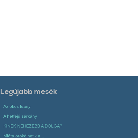
Legújabb mesék
Az okos leány
A hétfejű sárkány
KINEK NEHEZEBB A DOLGA?
Mióta örökölhetik a...