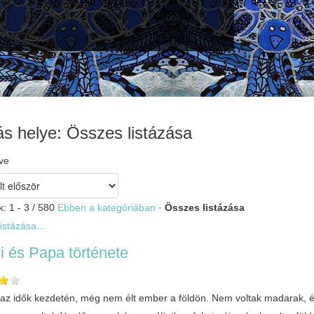
ás helye: Összes listázása
ve
k: 1 - 3 / 580
Ebben a kategóriában
·
Összes listázása
istázása...
 és Papa története
 az idők kezdetén, még nem élt ember a földön. Nem voltak madarak, é