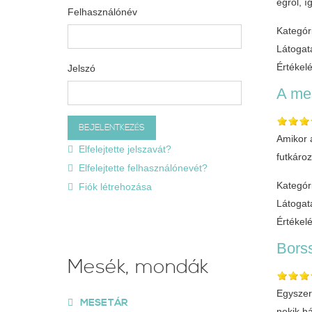
égről, í
Felhasználónév
Kategór
Látogat
Értékel
Jelszó
A mes
Amikor 
Elfelejtette jelszavát?
futkároz
Elfelejtette felhasználónevét?
Kategór
Fiók létrehozása
Látogat
Értékel
Bors
Mesék, mondák
Egyszer 
MESETÁR
nekik h