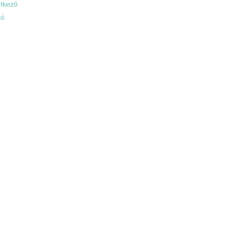
tkező
só