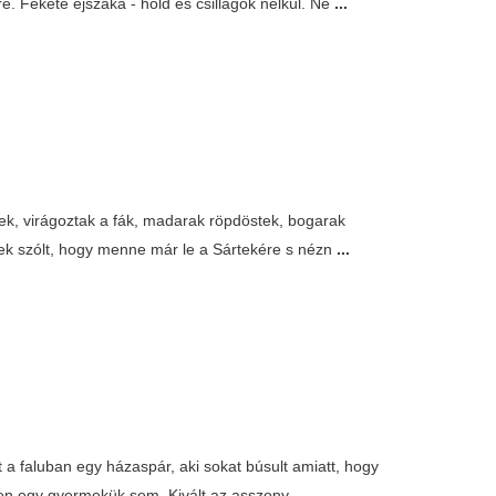
re. Fekete éjszaka - hold és csillagok nélkül. Ne
...
vek, virágoztak a fák, madarak röpdöstek, bogarak
ltnek szólt, hogy menne már le a Sártekére s nézn
...
lt a faluban egy házaspár, aki sokat búsult amiatt, hogy
csen egy gyermekük sem. Kivált az asszony
...