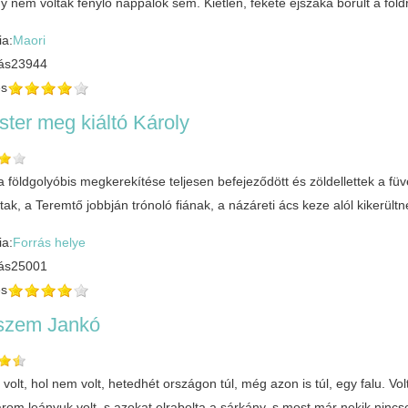
gy nem voltak fénylő nappalok sem. Kietlen, fekete éjszaka borult a föld
ia:
Maori
ás
23944
és
ter meg kiáltó Károly
a földgolyóbis megkerekítése teljesen befejeződött és zöldellettek a fü
tak, a Teremtő jobbján trónoló fiának, a názáreti ács keze alól kikerü
ia:
Forrás helye
ás
25001
és
szem Jankó
volt, hol nem volt, hetedhét országon túl, még azon is túl, egy falu. Vo
árom leányuk volt, s azokat elrabolta a sárkány, s most már nekik nin