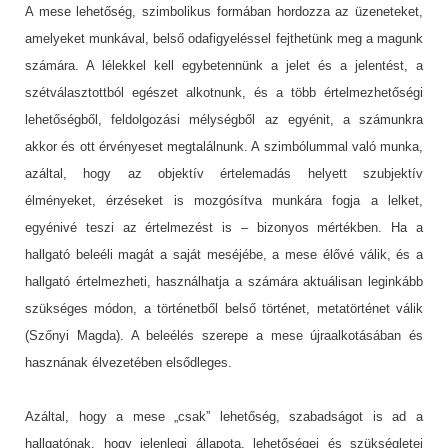
A mese lehetőség, szimbolikus formában hordozza az üzeneteket,
amelyeket munkával, belső odafigyeléssel fejthetünk meg a magunk
számára. A lélekkel kell egybetennünk a jelet és a jelentést, a
szétválasztottból egészet alkotnunk, és a több értelmezhetőségi
lehetőségből, feldolgozási mélységből az egyénit, a számunkra
akkor és ott érvényeset megtalálnunk. A szimbólummal való munka,
azáltal, hogy az objektív értelemadás helyett szubjektív
élményeket, érzéseket is mozgósítva munkára fogja a lelket,
egyénivé teszi az értelmezést is – bizonyos mértékben. Ha a
hallgató beleéli magát a saját meséjébe, a mese élővé válik, és a
hallgató értelmezheti, használhatja a számára aktuálisan leginkább
szükséges módon, a történetből belső történet, metatörténet válik
(Szőnyi Magda). A beleélés szerepe a mese újraalkotásában és
hasznának élvezetében elsődleges.
Azáltal, hogy a mese „csak” lehetőség, szabadságot is ad a
hallgatónak, hogy jelenlegi állapota, lehetőségei és szükségletei