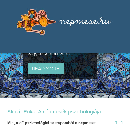
Válogatások a szájhagyomány
útján terjedő elbeszélésekből,
melyeket olyan ismert gyűjtők
állítottak össze, mint Benedek
Elek, Illyés Gyula, Arany László
vagy a Grimm fivérek.
READ MORE
Stiblár Erika: A népmesék pszichológiája
Mit „tud” pszichológiai szempontból a népmese: