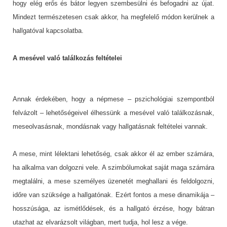
hogy elég erős és bátor legyen szembesülni és befogadni az újat.
Mindezt természetesen csak akkor, ha megfelelő módon kerülnek a
hallgatóval kapcsolatba.
A mesével való találkozás feltételei
Annak érdekében, hogy a népmese – pszichológiai szempontból
felvázolt – lehetőségeivel élhessünk a mesével való találkozásnak,
meseolvasásnak, mondásnak vagy hallgatásnak feltételei vannak.
A mese, mint lélektani lehetőség, csak akkor él az ember számára,
ha alkalma van dolgozni vele. A szimbólumokat saját maga számára
megtalálni, a mese személyes üzenetét meghallani és feldolgozni,
időre van szüksége a hallgatónak. Ezért fontos a mese dinamikája –
hosszúsága, az ismétlődések, és a hallgató érzése, hogy bátran
utazhat az elvarázsolt világban, mert tudja, hol lesz a vége.