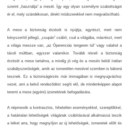
szerint „használja” a mesét. Így egy olyan személyre szabottságot
ér el, mely szándékosan, direkt módszerekkel nem megvalósítható.
A mese a biztonság érzését is nyújtja, egyrészt, mert nem
kényszerítő jellegű, „csupán” csábít, csal a világába, másrészt, mert
a világa messze van, „az Óperenciás tengeren túl” vagy valahol a
távoli múltban, egyszer valamikor. Tovább növeli a biztonság
érzését a mese tartalma, a mindig jó vég és a mesén belüli íratlan
szabályszerűségek, amik az ismeretlen mesével szemben is bátorrá
tesznek. Ez a biztonságérzés már önmagában is megnyugváshoz
vezet, ami a belső rendeződést segíti elő, de mindenképpen alapot
teremt a mese (egyéni) üzenetének befogadására.
A népmesék a kontrasztos, hihetetlen eseményekkel, szereplőkkel,
a határtalan lehetőségek világának csábításával alkalmassá teszik
a lelket arra, hogy megnyíljon az új lehetőségek, ismeretek előtt és