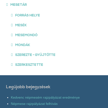
MESETÁR
FORRÁS HELYE
MESÉK
MESEMONDÓ
MONDÁK
SZEREZTE - GYŰJTÖTTE
SZERKESZTETTE
Legújabb bejegyzések
Kedvenc népmesém rajzpályázat eredménye
Népmese rajzpályázat felhívás