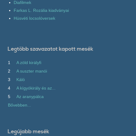
Diafilmek
Farkas L. Rozália kiadványai
Húsvéti locsolóversek
Legtöbb szavazatot kapott mesék
1
A zöld királyfi
2
A suszter manói
3
Káló
4
A kígyókirály és az...
5
Az aranypálca
Bővebben...
Legújabb mesék