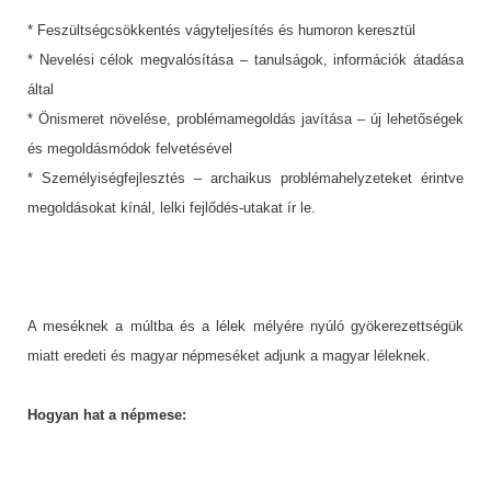
* Feszültségcsökkentés vágyteljesítés és humoron keresztül
* Nevelési célok megvalósítása – tanulságok, információk átadása
által
* Önismeret növelése, problémamegoldás javítása – új lehetőségek
és megoldásmódok felvetésével
* Személyiségfejlesztés – archaikus problémahelyzeteket érintve
megoldásokat kínál, lelki fejlődés-utakat ír le.
A meséknek a múltba és a lélek mélyére nyúló gyökerezettségük
miatt eredeti és magyar népmeséket adjunk a magyar léleknek.
Hogyan hat a népmese: