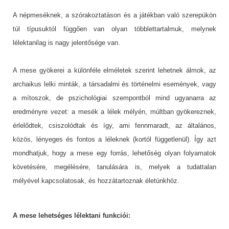
A népmeséknek, a szórakoztatáson és a játékban való szerepükön
túl típusuktól függően van olyan többlettartalmuk, melynek
lélektanilag is nagy jelentősége van.
A mese gyökerei a különféle elméletek szerint lehetnek álmok, az
archaikus lelki minták, a társadalmi és történelmi események, vagy
a mítoszok, de pszichológiai szempontból mind ugyanarra az
eredményre vezet: a mesék a lélek mélyén, múltban gyökereznek,
érlelődtek, csiszolódtak és így, ami fennmaradt, az általános,
közös, lényeges és fontos a léleknek (kortól függetlenül). Így azt
mondhatjuk, hogy a mese egy forrás, lehetőség olyan folyamatok
követésére, megélésére, tanulására is, melyek a tudattalan
mélyével kapcsolatosak, és hozzátartoznak életünkhöz.
A mese lehetséges lélektani funkciói: