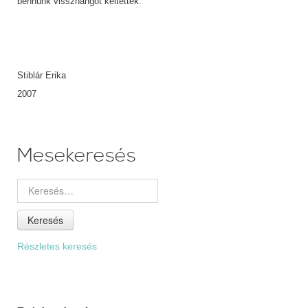
bennünk visszhangot keltettek.
Stiblár Erika
2007
Mesekeresés
Keresés
Részletes keresés