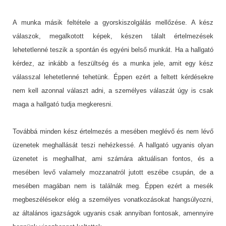
A munka másik feltétele a gyorskiszolgálás mellőzése. A kész
válaszok, megalkotott képek, készen tálalt értelmezések
lehetetlenné teszik a spontán és egyéni belső munkát. Ha a hallgató
kérdez, az inkább a feszültség és a munka jele, amit egy kész
válasszal lehetetlenné tehetünk. Éppen ezért a feltett kérdésekre
nem kell azonnal választ adni, a személyes válaszát úgy is csak
maga a hallgató tudja megkeresni.
Továbbá minden kész értelmezés a mesében meglévő és nem lévő
üzenetek meghallását teszi nehézkessé. A hallgató ugyanis olyan
üzenetet is meghallhat, ami számára aktuálisan fontos, és a
mesében levő valamely mozzanatról jutott eszébe csupán, de a
mesében magában nem is találnák meg. Éppen ezért a mesék
megbeszélésekor elég a személyes vonatkozásokat hangsúlyozni,
az általános igazságok ugyanis csak annyiban fontosak, amennyire