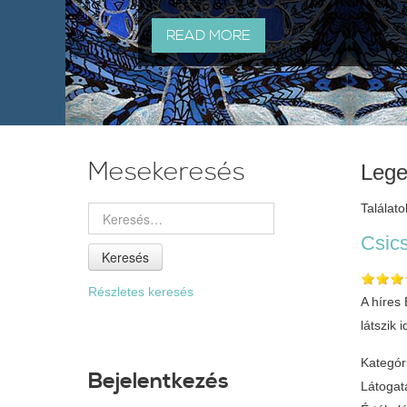
READ MORE
Mesekeresés
Lege
Találato
Csic
Keresés
Részletes keresés
A híres
látszik 
Kategór
Bejelentkezés
Látogat