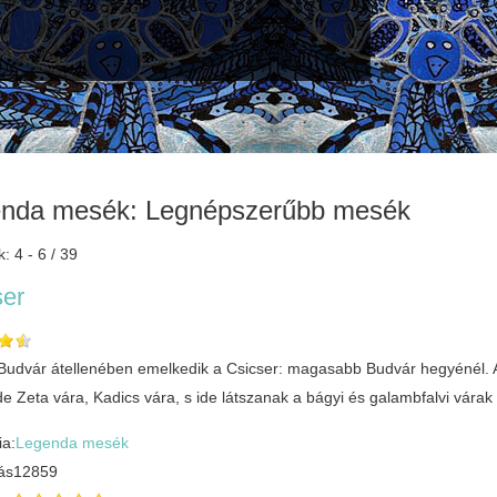
nda mesék: Legnépszerűbb mesék
k: 4 - 6 / 39
ser
 Budvár átellenében emelkedik a Csicser: magasabb Budvár hegyénél. A C
ide Zeta vára, Kadics vára, s ide látszanak a bágyi és galambfalvi várak 
ia:
Legenda mesék
ás
12859