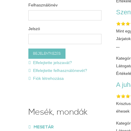
Értékel
Felhasználónév
Szen
Jelszó
Mint eg
Járjato
...
Kategór
Elfelejtette jelszavát?
Látogat
Elfelejtette felhasználónevét?
Értékel
Fiók létrehozása
A ju
Krisztu
Mesék, mondák
éhesek 
Kategór
MESETÁR
Látogat