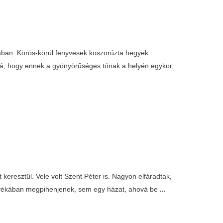
jában. Körös-körül fenyvesek koszorúzta hegyek.
lná, hogy ennek a gyönyörűséges tónak a helyén egykor,
eresztül. Vele volt Szent Péter is. Nagyon elfáradtak,
rnyékában megpihenjenek, sem egy házat, ahová be
...