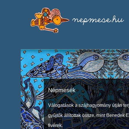
Népmesék
Válogatások a szájhagyomány útján ter
gyűjtők állítottak össze, mint Benedek 
fivérek.