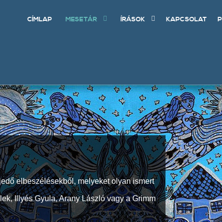
CÍMLAP
MESETÁR
ÍRÁSOK
KAPCSOLAT
P
jedő elbeszélésekből, melyeket olyan ismert
Elek, Illyés Gyula, Arany László vagy a Grimm