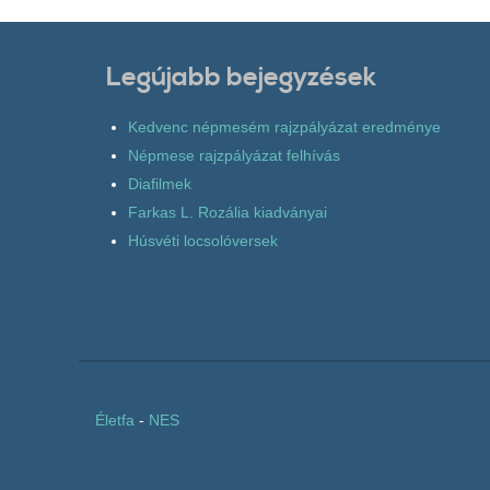
Legújabb bejegyzések
Kedvenc népmesém rajzpályázat eredménye
Népmese rajzpályázat felhívás
Diafilmek
Farkas L. Rozália kiadványai
Húsvéti locsolóversek
Életfa
-
NES