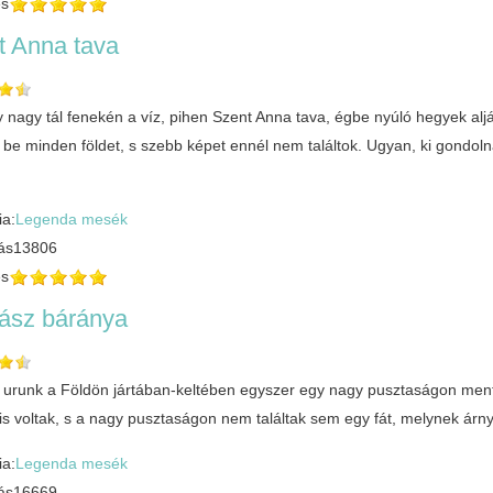
és
t Anna tava
y nagy tál fenekén a víz, pihen Szent Anna tava, égbe nyúló hegyek al
k be minden földet, s szebb képet ennél nem találtok. Ugyan, ki gondo
ia:
Legenda mesék
ás
13806
és
hász báránya
s urunk a Földön jártában-keltében egyszer egy nagy pusztaságon ment k
is voltak, s a nagy pusztaságon nem találtak sem egy fát, melynek á
ia:
Legenda mesék
ás
16669