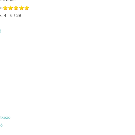
és
k: 4 - 6 / 39
ő
tkező
só