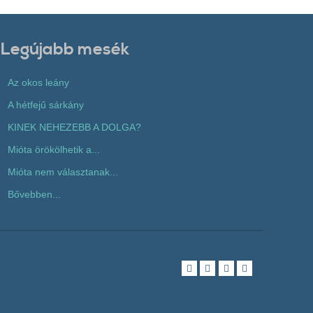
Legújabb mesék
Az okos leány
A hétfejű sárkány
KINEK NEHEZEBB A DOLGA?
Mióta örökölhetik a...
Mióta nem választanak...
Bővebben...