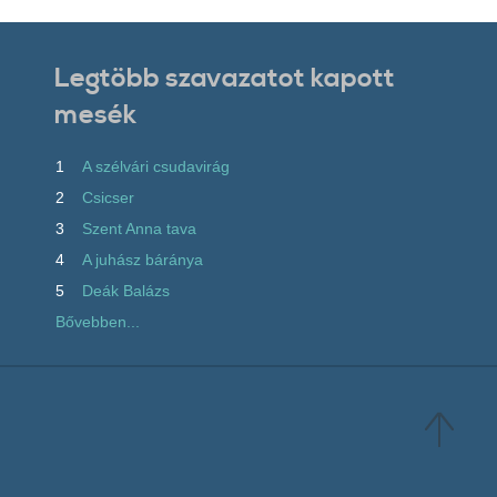
Legtöbb szavazatot kapott
mesék
1
A szélvári csudavirág
2
Csicser
3
Szent Anna tava
4
A juhász báránya
5
Deák Balázs
Bővebben...