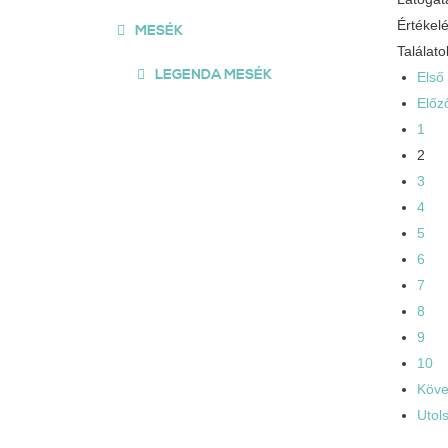
Értékel
MESÉK
Találato
LEGENDA MESÉK
Első
Előz
1
2
3
4
5
6
7
8
9
10
Köve
Utol