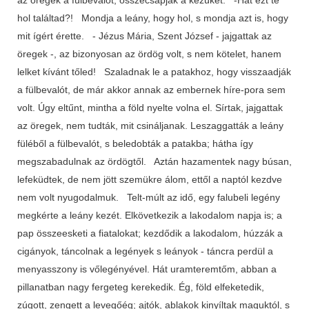
hol találtad?! Mondja a leány, hogy hol, s mondja azt is, hogy
mit ígért érette. - Jézus Mária, Szent József - jajgattak az
öregek -, az bizonyosan az ördög volt, s nem kötelet, hanem
lelket kívánt tőled! Szaladnak le a patakhoz, hogy visszaadják
a fülbevalót, de már akkor annak az embernek híre-pora sem
volt. Úgy eltűnt, mintha a föld nyelte volna el. Sírtak, jajgattak
az öregek, nem tudták, mit csináljanak. Leszaggatták a leány
füléből a fülbevalót, s beledobták a patakba; hátha így
megszabadulnak az ördögtől. Aztán hazamentek nagy búsan,
lefeküdtek, de nem jött szemükre álom, ettől a naptól kezdve
nem volt nyugodalmuk. Telt-múlt az idő, egy falubeli legény
megkérte a leány kezét. Elkövetkezik a lakodalom napja is; a
pap összeesketi a fiatalokat; kezdődik a lakodalom, húzzák a
cigányok, táncolnak a legények s leányok - táncra perdül a
menyasszony is vőlegényével. Hát uramteremtőm, abban a
pillanatban nagy fergeteg kerekedik. Ég, föld elfeketedik,
zúgott, zengett a levegőég; ajtók, ablakok kinyíltak maguktól, s