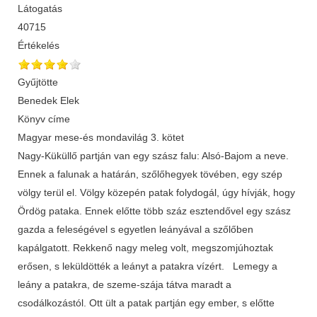
Látogatás
40715
Értékelés
Gyűjtötte
Benedek Elek
Könyv címe
Magyar mese-és mondavilág 3. kötet
Nagy-Küküllő partján van egy szász falu: Alsó-Bajom a neve.
Ennek a falunak a határán, szőlőhegyek tövében, egy szép
völgy terül el. Völgy közepén patak folydogál, úgy hívják, hogy
Ördög pataka. Ennek előtte több száz esztendővel egy szász
gazda a feleségével s egyetlen leányával a szőlőben
kapálgatott. Rekkenő nagy meleg volt, megszomjúhoztak
erősen, s leküldötték a leányt a patakra vízért. Lemegy a
leány a patakra, de szeme-szája tátva maradt a
csodálkozástól. Ott ült a patak partján egy ember, s előtte