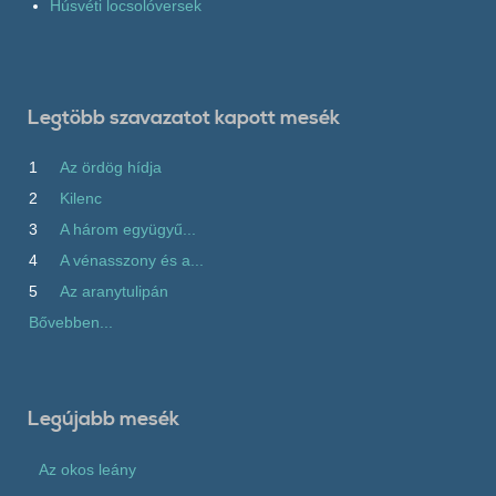
Húsvéti locsolóversek
Legtöbb szavazatot kapott mesék
1
Az ördög hídja
2
Kilenc
3
A három együgyű...
4
A vénasszony és a...
5
Az aranytulipán
Bővebben...
Legújabb mesék
Az okos leány