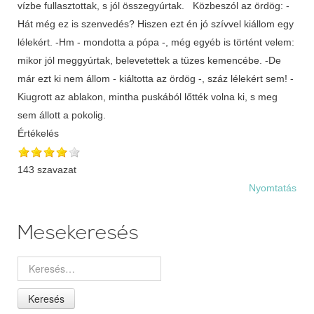
vízbe fullasztottak, s jól összegyúrtak. Közbeszól az ördög: -
Hát még ez is szenvedés? Hiszen ezt én jó szívvel kiállom egy
lélekért. -Hm - mondotta a pópa -, még egyéb is történt velem:
mikor jól meggyúrtak, belevetettek a tüzes kemencébe. -De
már ezt ki nem állom - kiáltotta az ördög -, száz lélekért sem! -
Kiugrott az ablakon, mintha puskából lőtték volna ki, s meg
sem állott a pokolig.
Értékelés
143 szavazat
Nyomtatás
Mesekeresés
Keresés