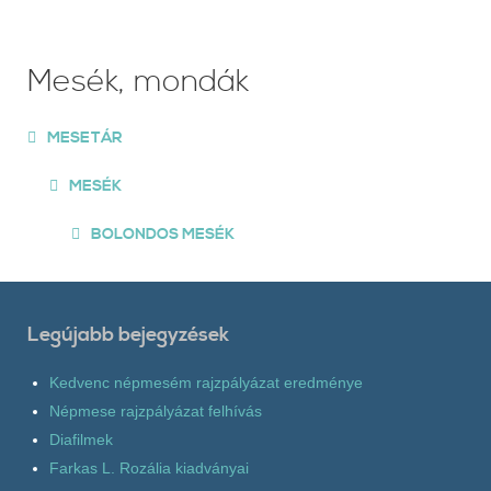
Mesék, mondák
MESETÁR
MESÉK
BOLONDOS MESÉK
Legújabb bejegyzések
Kedvenc népmesém rajzpályázat eredménye
Népmese rajzpályázat felhívás
Diafilmek
Farkas L. Rozália kiadványai