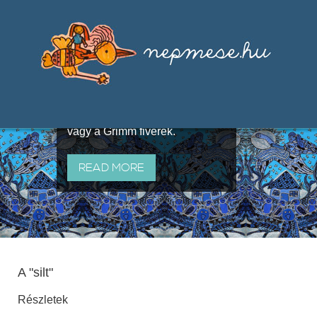
Válogatások a szájhagyomány
útján terjedő elbeszélésekből,
melyeket olyan ismert gyűjtők
állítottak össze, mint Benedek
Elek, Illyés Gyula, Arany László
vagy a Grimm fivérek.
READ MORE
A "silt"
Részletek