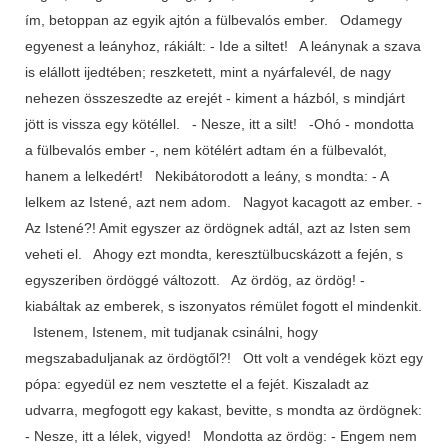
ím, betoppan az egyik ajtón a fülbevalós ember. Odamegy
egyenest a leányhoz, rákiált: - Ide a siltet! A leánynak a szava
is elállott ijedtében; reszketett, mint a nyárfalevél, de nagy
nehezen összeszedte az erejét - kiment a házból, s mindjárt
jött is vissza egy kötéllel. - Nesze, itt a silt! -Ohó - mondotta
a fülbevalós ember -, nem kötélért adtam én a fülbevalót,
hanem a lelkedért! Nekibátorodott a leány, s mondta: - A
lelkem az Istené, azt nem adom. Nagyot kacagott az ember. -
Az Istené?! Amit egyszer az ördögnek adtál, azt az Isten sem
veheti el. Ahogy ezt mondta, keresztülbucskázott a fején, s
egyszeriben ördöggé változott. Az ördög, az ördög! -
kiabáltak az emberek, s iszonyatos rémület fogott el mindenkit.
Istenem, Istenem, mit tudjanak csinálni, hogy
megszabaduljanak az ördögtől?! Ott volt a vendégek közt egy
pópa: egyedül ez nem vesztette el a fejét. Kiszaladt az
udvarra, megfogott egy kakast, bevitte, s mondta az ördögnek:
- Nesze, itt a lélek, vigyed! Mondotta az ördög: - Engem nem