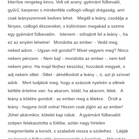
kiterítve rengeteg kincs. Volt ott arany, gyémánt fülbevaló,
gyűrű, karperec s mindenféle csillogó-villogó drágaság, ami
csak leányszemnek kedves lehet. Megáll a leány, csodálja a
fényes, csillogó ékszereket, s különösen megakad a szeme
egy gyémánt fülbevalón. Istenem - sóhajtott fel a leány -, ha
ez az enyém lehetne! Mondotta az ember: - Vedd meg,
neked adom. - Ugyan mit gondol?! Mivel vegyem meg? Nincs
nekem pénzem. - Nem baj! - mondotta az ember -, nem kell
nekem pénz. Ha majd férjhez készülsz, hozzátok megyek, s
adj nekem siltet. -Siltet - álmélkodott a leány -, ó, azt jó szívvel
adok. Mert tudjátok meg, hogy a szászok nyelvén a siltnek
kétféle értelme van: ha akarom, kötél, ha akarom, lélek. A
leány a kötélre gondolt - az ember meg a lélekre. Örült a
leány - hogyne örült volna! Hiszen csak jöjjön az az ember!
Jöhet akármikor, kötelet kap náluk. A gyémánt fülbevalót
szépen felakasztotta a fülébe, aztán nagy hirtelen
megmerítette a korsót, s szaladott vissza a szüleihez. Látják
az öregek a fülbevalót, összecsapják a kezüket: -Hát ezt te