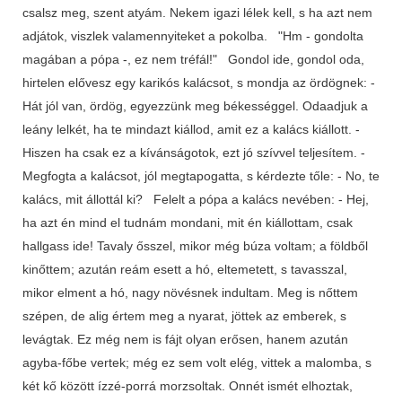
csalsz meg, szent atyám. Nekem igazi lélek kell, s ha azt nem
adjátok, viszlek valamennyiteket a pokolba. "Hm - gondolta
magában a pópa -, ez nem tréfál!" Gondol ide, gondol oda,
hirtelen elővesz egy karikós kalácsot, s mondja az ördögnek: -
Hát jól van, ördög, egyezzünk meg békességgel. Odaadjuk a
leány lelkét, ha te mindazt kiállod, amit ez a kalács kiállott. -
Hiszen ha csak ez a kívánságotok, ezt jó szívvel teljesítem. -
Megfogta a kalácsot, jól megtapogatta, s kérdezte tőle: - No, te
kalács, mit állottál ki? Felelt a pópa a kalács nevében: - Hej,
ha azt én mind el tudnám mondani, mit én kiállottam, csak
hallgass ide! Tavaly ősszel, mikor még búza voltam; a földből
kinőttem; azután reám esett a hó, eltemetett, s tavasszal,
mikor elment a hó, nagy növésnek indultam. Meg is nőttem
szépen, de alig értem meg a nyarat, jöttek az emberek, s
levágtak. Ez még nem is fájt olyan erősen, hanem azután
agyba-főbe vertek; még ez sem volt elég, vittek a malomba, s
két kő között ízzé-porrá morzsoltak. Onnét ismét elhoztak,