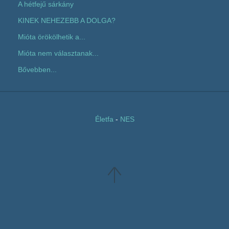
A hétfejű sárkány
KINEK NEHEZEBB A DOLGA?
Mióta örökölhetik a...
Mióta nem választanak...
Bővebben...
Életfa
-
NES