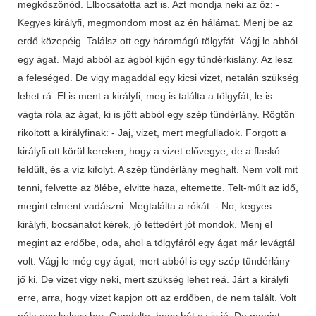
megköszönöd. Elbocsátotta azt is. Azt mondja neki az őz: -
Kegyes királyfi, megmondom most az én hálámat. Menj be az
erdő közepéig. Találsz ott egy háromágú tölgyfát. Vágj le abból
egy ágat. Majd abból az ágból kijön egy tündérkislány. Az lesz
a feleséged. De vigy magaddal egy kicsi vizet, netalán szükség
lehet rá. El is ment a királyfi, meg is találta a tölgyfát, le is
vágta róla az ágat, ki is jött abból egy szép tündérlány. Rögtön
rikoltott a királyfinak: - Jaj, vizet, mert megfulladok. Forgott a
királyfi ott körül kereken, hogy a vizet elővegye, de a flaskó
feldűlt, és a víz kifolyt. A szép tündérlány meghalt. Nem volt mit
tenni, felvette az ölébe, elvitte haza, eltemette. Telt-múlt az idő,
megint elment vadászni. Megtalálta a rókát. - No, kegyes
királyfi, bocsánatot kérek, jó tettedért jót mondok. Menj el
megint az erdőbe, oda, ahol a tölgyfáról egy ágat már levágtál
volt. Vágj le még egy ágat, mert abból is egy szép tündérlány
jő ki. De vizet vigy neki, mert szükség lehet reá. Járt a királyfi
erre, arra, hogy vizet kapjon ott az erdőben, de nem talált. Volt
nála egy kulacs bor. Gondolta, hogy hát az is jó. De megint