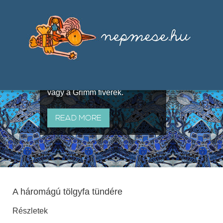
Válogatások a szájhagyomány
útján terjedő elbeszélésekből,
melyeket olyan ismert gyűjtők
állítottak össze, mint Benedek
Elek, Illyés Gyula, Arany László
vagy a Grimm fivérek.
READ MORE
A háromágú tölgyfa tündére
Részletek