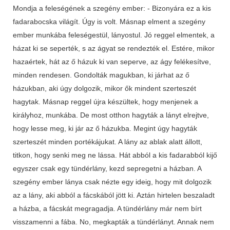
Mondja a feleségének a szegény ember: - Bizonyára ez a kis
fadarabocska világít. Úgy is volt. Másnap elment a szegény
ember munkába feleségestül, lányostul. Jó reggel elmentek, a
házat ki se seperték, s az ágyat se rendezték el. Estére, mikor
hazaértek, hát az ő házuk ki van seperve, az ágy felékesítve,
minden rendesen. Gondolták magukban, ki járhat az ő
házukban, aki úgy dolgozik, mikor ők mindent szerteszét
hagytak. Másnap reggel újra készültek, hogy menjenek a
királyhoz, munkába. De most otthon hagyták a lányt elrejtve,
hogy lesse meg, ki jár az ő házukba. Megint úgy hagyták
szerteszét minden portékájukat. A lány az ablak alatt állott,
titkon, hogy senki meg ne lássa. Hát abból a kis fadarabból kijő
egyszer csak egy tündérlány, kezd sepregetni a házban. A
szegény ember lánya csak nézte egy ideig, hogy mit dolgozik
az a lány, aki abból a fácskából jött ki. Aztán hirtelen beszaladt
a házba, a fácskát megragadja. A tündérlány már nem bírt
visszamenni a fába. No, megkapták a tündérlányt. Annak nem