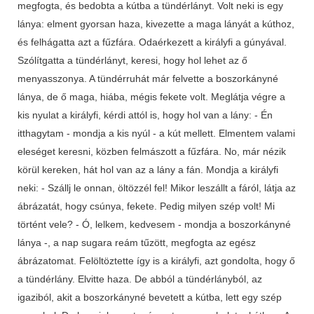
megfogta, és bedobta a kútba a tündérlányt. Volt neki is egy
lánya: elment gyorsan haza, kivezette a maga lányát a kúthoz,
és felhágatta azt a fűzfára. Odaérkezett a királyfi a gúnyával.
Szólítgatta a tündérlányt, keresi, hogy hol lehet az ő
menyasszonya. A tündérruhát már felvette a boszorkányné
lánya, de ő maga, hiába, mégis fekete volt. Meglátja végre a
kis nyulat a királyfi, kérdi attól is, hogy hol van a lány: - Én
itthagytam - mondja a kis nyúl - a kút mellett. Elmentem valami
eleséget keresni, közben felmászott a fűzfára. No, már nézik
körül kereken, hát hol van az a lány a fán. Mondja a királyfi
neki: - Szállj le onnan, öltözzél fel! Mikor leszállt a fáról, látja az
ábrázatát, hogy csúnya, fekete. Pedig milyen szép volt! Mi
történt vele? - Ó, lelkem, kedvesem - mondja a boszorkányné
lánya -, a nap sugara reám tűzött, megfogta az egész
ábrázatomat. Felöltöztette így is a királyfi, azt gondolta, hogy ő
a tündérlány. Elvitte haza. De abból a tündérlányból, az
igaziból, akit a boszorkányné bevetett a kútba, lett egy szép