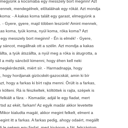
elmegyünk a kocsmába egy messzely bort meginni! Azt
mennek, mendegélnek, előtalálnak egy rókát. Azt mondja
koma: - A kakas koma talált egy garast, elmegyünk a
. - Gyere, gyere, majd többen leszünk! Amint mennek,
akas koma, tyúk koma, nyúl koma, róka koma? Azt
gy messzely bort meginni! - Én is elmék! - Gyere,
sáncot, megállnak ott a szélin. Azt mondja a kakas
lta, a tyúk átszállta, a nyúl meg a róka is átugrotta, a
ól a mély sáncból kimenni, hogy éhen kell neki
megkérdezték, miért sír. - Harmadnapja, hogy
, hogy hordjanak gizöcskét-gazocskát, amin ki bír
, hogy a farkas ki bírt rajta menni. Örült is a farkas,
ölteni. Rá is fészkeltek, költöttek is rajta, szépek is
lkiált a fára: - Kismadár, adjál le egy fiadat, mert
artsd az ekét, farkam! Az egyik madár akkor levetette
. Mikor kialudta magát, akkor megint felkelt, elment a
gint itt a farkas. A farkas pedig, ahogy odaért, megállt
 adj le nekem egy fiadat, mert kivágom a fát, felszántom