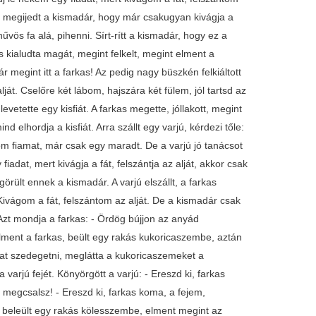
kor megijedt a kismadár, hogy már csakugyan kivágja a
hűvös fa alá, pihenni. Sírt-rítt a kismadár, hogy ez a
kas kialudta magát, megint felkelt, megint elment a
r megint itt a farkas! Az pedig nagy büszkén felkiáltott
ját. Cselőre két lábom, hajszára két fülem, jól tartsd az
vetette egy kisfiát. A farkas megette, jóllakott, megint
d elhordja a kisfiát. Arra szállt egy varjú, kérdezi tőle:
rom fiamat, már csak egy maradt. De a varjú jó tanácsot
adat, mert kivágja a fát, felszántja az alját, akkor csak
örült ennek a kismadár. A varjú elszállt, a farkas
Kivágom a fát, felszántom az alját. De a kismadár csak
d! Azt mondja a farkas: - Ördög bújjon az anyád
lment a farkas, beült egy rakás kukoricaszembe, aztán
vat szedegetni, meglátta a kukoricaszemeket a
varjú fejét. Könyörgött a varjú: - Ereszd ki, farkas
 megcsalsz! - Ereszd ki, farkas koma, a fejem,
kas beleült egy rakás kölesszembe, elment megint az