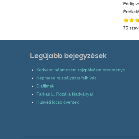
Eddig v
Értékel
75 szav
Legújabb bejegyzések
Kedvenc népmesém rajzpályázat eredménye
Népmese rajzpályázat felhívás
Diafilmek
Farkas L. Rozália kiadványai
Húsvéti locsolóversek