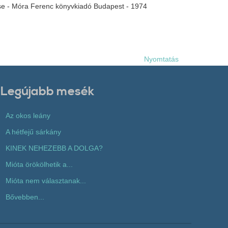
ese - Móra Ferenc könyvkiadó Budapest - 1974
Nyomtatás
Legújabb mesék
Az okos leány
A hétfejű sárkány
KINEK NEHEZEBB A DOLGA?
Mióta örökölhetik a...
Mióta nem választanak...
Bővebben...