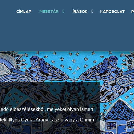
CÍMLAP
MESETÁR
ÍRÁSOK
KAPCSOLAT
P
jedő elbeszélésekből, melyeket olyan ismert
Elek, Illyés Gyula, Arany László vagy a Grimm