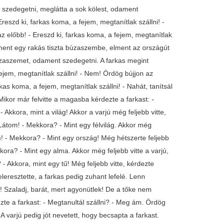
 szedegetni, meglátta a sok kölest, odament
reszd ki, farkas koma, a fejem, megtanítlak szállni! -
z előbb! - Ereszd ki, farkas koma, a fejem, megtanítlak
odament egy rakás tiszta búzaszembe, elment az országút
úzaszemet, odament szedegetni. A farkas megint
 fejem, megtanítlak szállni! - Nem! Ördög bújjon az
as koma, a fejem, megtanítlak szállni! - Nahát, tanítsál
. Mikor már felvitte a magasba kérdezte a farkast: -
Akkora, mint a világ! Akkor a varjú még feljebb vitte,
Látom! - Mekkora? - Mint egy félvilág. Akkor még
m! - Mekkora? - Mint egy ország! Még hétszerte feljebb
kora? - Mint egy alma. Akkor még feljebb vitte a varjú,
- Akkora, mint egy tű! Még feljebb vitte, kérdezte
leresztette, a farkas pedig zuhant lefelé. Lenn
ek! Szaladj, barát, mert agyonütlek! De a tőke nem
zte a farkast: - Megtanultál szállni? - Meg ám. Ördög
 varjú pedig jót nevetett, hogy becsapta a farkast.