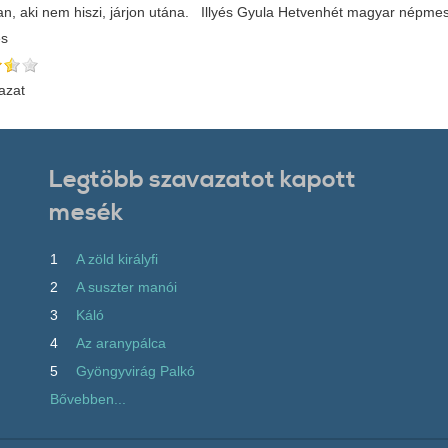
an, aki nem hiszi, járjon utána. Illyés Gyula Hetvenhét magyar népm
és
azat
Legtöbb szavazatot kapott
mesék
1
A zöld királyfi
2
A suszter manói
3
Káló
4
Az aranypálca
5
Gyöngyvirág Palkó
Bővebben...