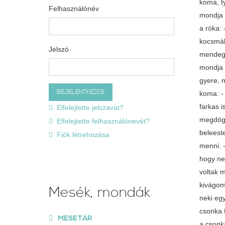
koma, t
Felhasználónév
mondja 
a róka:
kocsmáb
Jelszó
mendegé
mondja 
gyere, 
koma: - 
farkas i
Elfelejtette jelszavát?
megdögl
Elfelejtette felhasználónevét?
beleest
Fiók létrehozása
menni. -
hogy nem
voltak m
kivágom 
Mesék, mondák
neki egy
csonka f
MESETÁR
a csonka