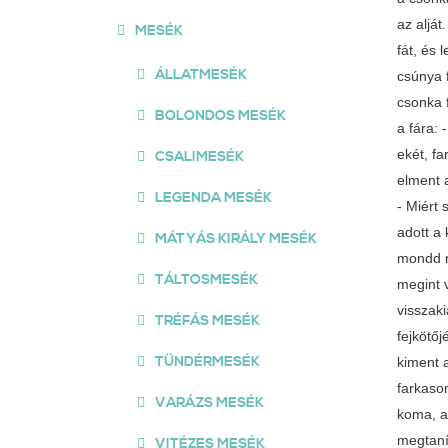
az alját
MESÉK
fát, és 
ÁLLATMESÉK
csúnya f
csonka f
BOLONDOS MESÉK
a fára: 
ekét, fa
CSALIMESÉK
elment a
LEGENDA MESÉK
- Miért 
adott a 
MÁTYÁS KIRÁLY MESÉK
mondd ne
TÁLTOSMESÉK
megint v
visszaki
TRÉFÁS MESÉK
fejkötő
TÜNDÉRMESÉK
kiment 
farkason
VARÁZS MESÉK
koma, a 
megtanít
VITÉZES MESÉK