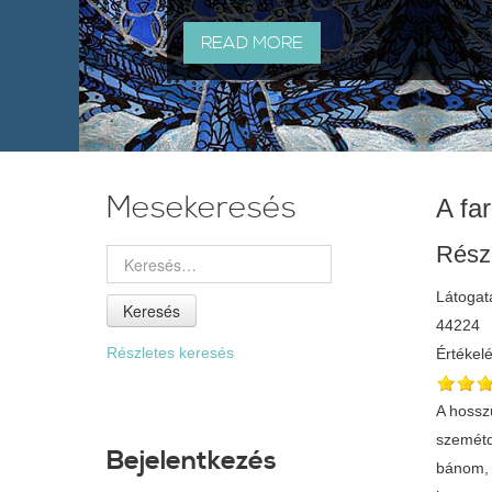
READ MORE
Mesekeresés
A fa
Rész
Látogat
Keresés
44224
Részletes keresés
Értékel
A hossz
szemétd
Bejelentkezés
bánom, 