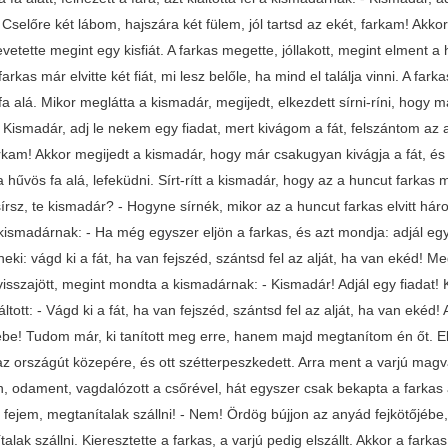
. Cselőre két lábom, hajszára két fülem, jól tartsd az ekét, farkam! Ak
levetette megint egy kisfiát. A farkas megette, jóllakott, megint elment a 
arkas már elvitte két fiát, mi lesz belőle, ha mind el találja vinni. A far
a alá. Mikor meglátta a kismadár, megijedt, elkezdett sírni-ríni, hogy má
- Kismadár, adj le nekem egy fiadat, mert kivágom a fát, felszántom az al
rkam! Akkor megijedt a kismadár, hogy már csakugyan kivágja a fát, és le
 hűvös fa alá, lefeküdni. Sírt-rítt a kismadár, hogy az a huncut farkas min
sírsz, te kismadár? - Hogyne sírnék, mikor az a huncut farkas elvitt há
kismadárnak: - Ha még egyszer eljön a farkas, és azt mondja: adjál egy fi
ki: vágd ki a fát, ha van fejszéd, szántsd fel az alját, ha van ekéd! Meg
isszajött, megint mondta a kismadárnak: - Kismadár! Adjál egy fiadat! 
áltott: - Vágd ki a fát, ha van fejszéd, szántsd fel az alját, ha van eké
jébe! Tudom már, ki tanított meg erre, hanem majd megtanítom én őt. E
az országút közepére, és ott szétterpeszkedett. Arra ment a varjú mag
, odament, vagdalózott a csőrével, hát egyszer csak bekapta a farkas a 
fejem, megtanítalak szállni! - Nem! Ördög bújjon az anyád fejkötőjébe,
alak szállni. Kieresztette a farkas, a varjú pedig elszállt. Akkor a far