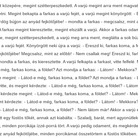
t közepére, megint szétterpeszkedett. A varjú megint arra ment magvat
ni. Megint bekapta a farkas a varjú fejét, a varjú megint könyörgött: - E
dög bújjon az anyád fejkötőjébe! - mondta a farkas - megcsalsz, mint a
 A farkas megint kieresztette, megint elszállt a varjú. Akkor a farkas 
e, megint szétterpeszkedett, a varjú meg arra ment, meglátta a sok b
a varjú fejét. Könyörgött neki újra a varjú: - Ereszd ki, farkas koma, a
jkötőjébe! Megcsalsz, mint az előbb! - Nem csallak meg! Ereszd ki, fark
ondta a farkas, és kieresztette. A varjú felkapta a farkast, vitte felfelé
még, farkas koma, a földet? Azt mondja a farkas: - Látom! - Mekkora? - 
e megint: - Látod-e még, farkas koma, a földet? Azt mondja a farkas: - 
vitte, és megint kérdezte: - Látod-e még, farkas koma, a földet? - Láto
s kérdezte megint: - Látod-e még, farkas koma, a földet? - Látom! - Mek
t kérdezte: - Látod-e még, farkas koma, a földet? - Látom! - Mekkora? 
- Látod-e még, farkas koma, a földet? - Nem látom már! Akkor a varjú e
t egy füstös tőkét, annak azt kiabálta: - Szaladj, barát, mert agyonütl
, minden porcikája ízzé-porrá tört. A varjú pedig odament, és megkérde
z anyád fejkötőjébe, minden porcikámat összetörtem a füstös tőkében. A