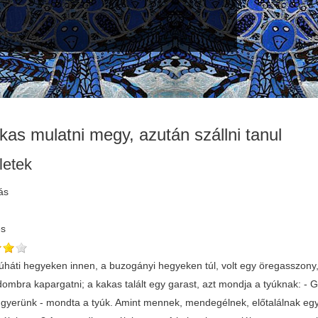
rkas mulatni megy, azután szállni tanul
letek
ás
és
úháti hegyeken innen, a buzogányi hegyeken túl, volt egy öregasszony
ombra kapargatni; a kakas talált egy garast, azt mondja a tyúknak: - 
gyerünk - mondta a tyúk. Amint mennek, mendegélnek, előtalálnak egy 