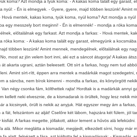
yúk koma? Azt mondja a tyúk koma: - A kakas koma talált egy garast, 
a nyúl: - Én is elmegyek. - Gyere, gyere, majd többen leszünk! Amint 
 - Hová mentek, kakas koma, tyúk koma, nyúl koma? Azt mondja a nyúl 
a egy messzely bort meginni! - Én is elmennék! - mondja a róka koma
lnek, előtalálnak egy farkast. Azt mondja a farkas: - Hová mentek, k
a róka koma: - A kakas koma talált egy garast, elmegyünk a kocsmába e
majd többen leszünk! Amint mennek, mendegélnek, előtalálnak egy nagy 
No, most az jön velem bort inni, aki ezt a sáncot átugorja! A kakas átszál
s át akarta ugrani, aztán beleesett. Ott sírt a farkas, hogy nem tud abb
eni. Amint sírt-rítt, éppen arra mentek a madárkák magot szedegetni, 
em a sáncba, nem bírok kimenni - mondta a farkas, és könyörgött nekik
 Van négy csonka fám, költhettek rajta! Hordtak is a madárkák annyi gazt
 kellett neki elvesznie, de a kismadarak is örültek, hogy lesz nekik min k
ár a kicsinyek, örült is nekik az anyjuk. Hát egyszer megy ám a farkas, fe
a fát, felszántom az alját! Cselőre két lábom, hajszára két fülem, jól t
 kisfiát. A farkas megette, jóllakott, akkor lement a hűvös alá lefeküdni
a alá. Mikor meglátta a kismadár, megijedt, elkezdett sírni, hogy már me
 fa alatt, felnézett a fára, azt kiáltotta fel a kismadárnak: - Kismadár,