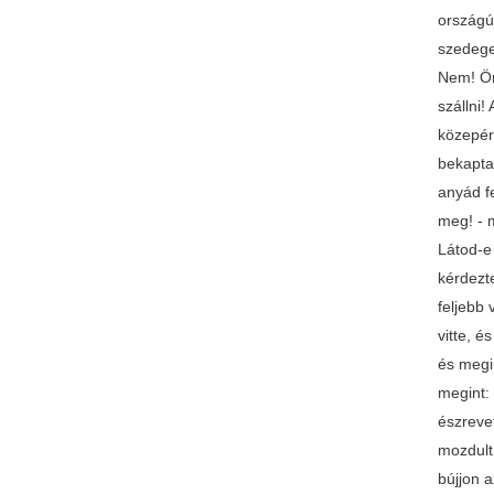
országú
szedeget
Nem! Ör
szállni!
közepér
bekapta 
anyád fe
meg! - m
Látod-e 
kérdezt
feljebb 
vitte, é
és megin
megint: 
észrevet
mozdult
bújjon a