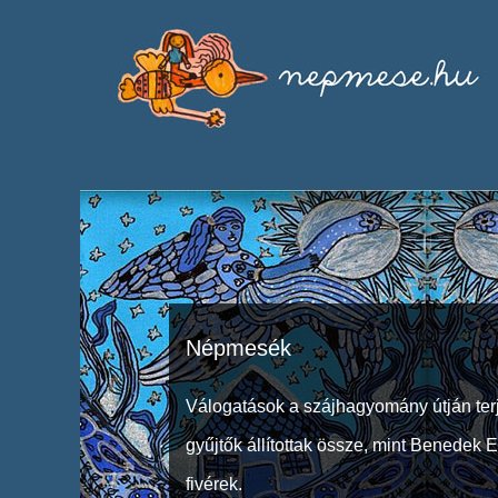
Népmesék
Válogatások a szájhagyomány útján ter
gyűjtők állítottak össze, mint Benedek 
fivérek.