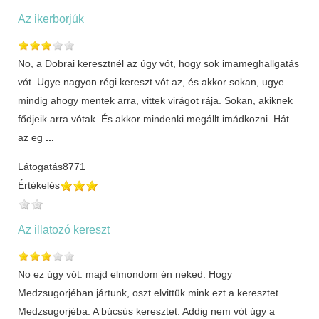
Az ikerborjúk
No, a Dobrai keresztnél az úgy vót, hogy sok imameghallgatás
vót. Ugye nagyon régi kereszt vót az, és akkor sokan, ugye
mindig ahogy mentek arra, vittek virágot rája. Sokan, akiknek
fődjeik arra vótak. És akkor mindenki megállt imádkozni. Hát
az eg
...
Látogatás
8771
Értékelés
Az illatozó kereszt
No ez úgy vót. majd elmondom én neked. Hogy
Medzsugorjéban jártunk, oszt elvittük mink ezt a keresztet
Medzsugorjéba. A búcsús keresztet. Addig nem vót úgy a