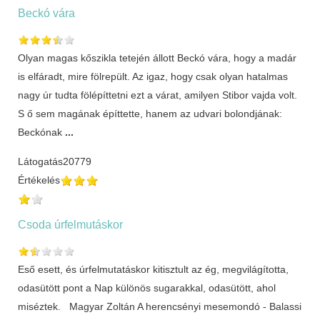
Beckó vára
Olyan magas kőszikla tetején állott Beckó vára, hogy a madár
is elfáradt, mire fölrepült. Az igaz, hogy csak olyan hatalmas
nagy úr tudta fölépíttetni ezt a várat, amilyen Stibor vajda volt.
S ő sem magának építtette, hanem az udvari bolondjának:
Beckónak
...
Látogatás
20779
Értékelés
Csoda úrfelmutáskor
Eső esett, és úrfelmutatáskor kitisztult az ég, megvilágította,
odasütött pont a Nap különös sugarakkal, odasütött, ahol
miséztek. Magyar Zoltán A herencsényi mesemondó - Balassi