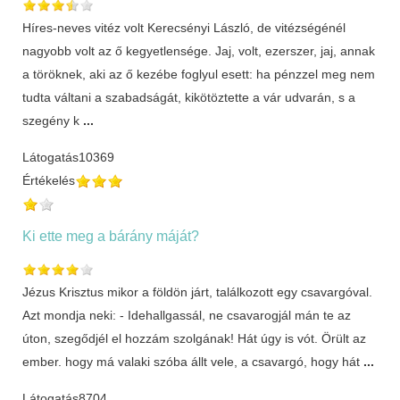
Híres-neves vitéz volt Kerecsényi László, de vitézségénél
nagyobb volt az ő kegyetlensége. Jaj, volt, ezerszer, jaj, annak
a töröknek, aki az ő kezébe foglyul esett: ha pénzzel meg nem
tudta váltani a szabadságát, kikötöztette a vár udvarán, s a
szegény k
...
Látogatás
10369
Értékelés
Ki ette meg a bárány máját?
Jézus Krisztus mikor a földön járt, találkozott egy csavargóval.
Azt mondja neki: - Idehallgassál, ne csavarogjál mán te az
úton, szegődjél el hozzám szolgának! Hát úgy is vót. Örült az
ember. hogy má valaki szóba állt vele, a csavargó, hogy hát
...
Látogatás
8704