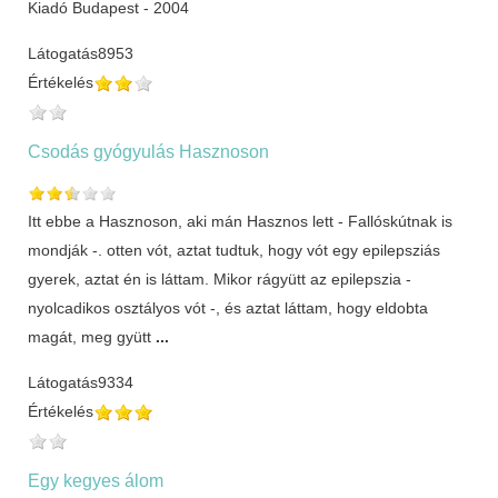
Kiadó Budapest - 2004
Látogatás
8953
Értékelés
Csodás gyógyulás Hasznoson
Itt ebbe a Hasznoson, aki mán Hasznos lett - Fallóskútnak is
mondják -. otten vót, aztat tudtuk, hogy vót egy epilepsziás
gyerek, aztat én is láttam. Mikor rágyütt az epilepszia -
nyolcadikos osztályos vót -, és aztat láttam, hogy eldobta
magát, meg gyütt
...
Látogatás
9334
Értékelés
Egy kegyes álom