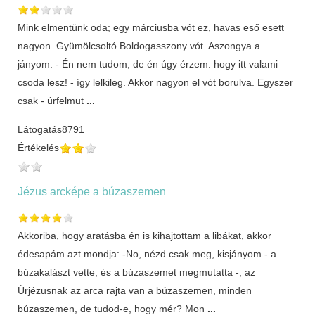
Mink elmentünk oda; egy márciusba vót ez, havas eső esett
nagyon. Gyümölcsoltó Boldogasszony vót. Aszongya a
jányom: - Én nem tudom, de én úgy érzem. hogy itt valami
csoda lesz! - így lelkileg. Akkor nagyon el vót borulva. Egyszer
csak - úrfelmut
...
Látogatás
8791
Értékelés
Jézus arcképe a búzaszemen
Akkoriba, hogy aratásba én is kihajtottam a libákat, akkor
édesapám azt mondja: -No, nézd csak meg, kisjányom - a
búzakalászt vette, és a búzaszemet megmutatta -, az
Úrjézusnak az arca rajta van a búzaszemen, minden
búzaszemen, de tudod-e, hogy mér? Mon
...