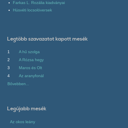
Farkas L. Rozália kiadványai
Húsvéti locsolóversek
Legtöbb szavazatot kapott mesék
1
A hű szolga
2
A Rózsa hegy
3
Maros és Olt
4
Az aranyfonál
Bővebben...
Legújabb mesék
Az okos leány