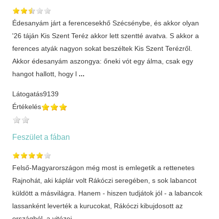
Édesanyám járt a ferencesekhő Szécsénybe, és akkor olyan
'26 táján Kis Szent Teréz akkor lett szentté avatva. S akkor a
ferences atyák nagyon sokat beszéltek Kis Szent Terézről.
Akkor édesanyám aszongya: őneki vót egy álma, csak egy
hangot hallott, hogy l
...
Látogatás
9139
Értékelés
Feszület a fában
Felső-Magyarországon még most is emlegetik a rettenetes
Rajnohát, aki káplár volt Rákóczi seregében, s sok labancot
küldött a másvilágra. Hanem - hiszen tudjátok jól - a labancok
lassanként leverték a kurucokat, Rákóczi kibujdosott az
országból, a vitézei
...