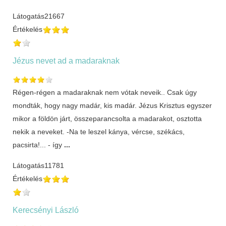
Látogatás
21667
Értékelés
Jézus nevet ad a madaraknak
Régen-régen a madaraknak nem vótak neveik.. Csak úgy
mondták, hogy nagy madár, kis madár. Jézus Krisztus egyszer
mikor a földön járt, összeparancsolta a madarakot, osztotta
nekik a neveket. -Na te leszel kánya, vércse, székács,
pacsirta!... - így
...
Látogatás
11781
Értékelés
Kerecsényi László