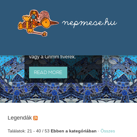
Válogatások a szájhagyomány
útján terjedő elbeszélésekből,
melyeket olyan ismert gyűjtők
állítottak össze, mint Benedek
Elek, Illyés Gyula, Arany László
vagy a Grimm fivérek.
READ MORE
Legendák
Találatok: 21 - 40 / 53
Ebben a kategóriában
·
Összes