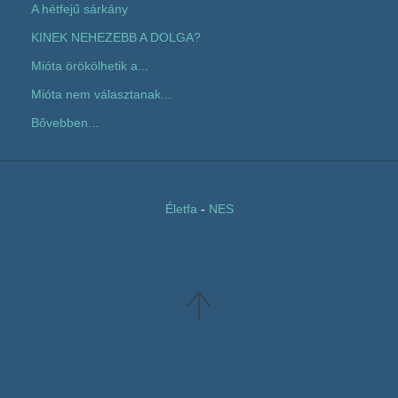
A hétfejű sárkány
KINEK NEHEZEBB A DOLGA?
Mióta örökölhetik a...
Mióta nem választanak...
Bővebben...
Életfa
-
NES