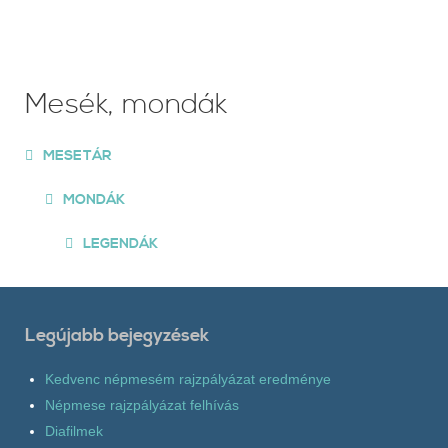
Mesék, mondák
MESETÁR
MONDÁK
LEGENDÁK
Legújabb bejegyzések
Kedvenc népmesém rajzpályázat eredménye
Népmese rajzpályázat felhívás
Diafilmek