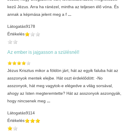
kezű Jézus. Arra ha ránézel, mintha az teljesen élő vóna. És
annak a képmása jelent meg a f
...
Látogatás
9178
Értékelés
Az ember is jajgasson a szülésnél!
Jézus Krisztus mikor a földön járt, hát az egyik faluba hát az
asszonyok mentek elejbe. Hát oszt érdeklődött: -No
asszonyok, hát meg vagytok-e elégedve a világ sorsával,
ahogy az Isten megteremtette? Hát az asszonyok aszongyák,
hogy nincsenek meg
...
Látogatás
9114
Értékelés