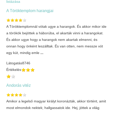
listázása
A Töröktemplom harangjai
A Töröktemplomnál vótak ugye a harangok. És akkor mikor ide
a törökök bejöttek a háborúba, el akarták vinni a harangokat.
És akkor ugye hogy a harangok nem akartak elmenni, és
onnan hogy önként leszálltak. És van otten, nem messze vót
egy kút, mindig emle
...
Látogatás
8746
Értékelés
Andorás vitéz
Amikor a legelső magyar királyt koronázták, akkor történt, amit
most elmondok nektek; hallgassatok ide. Hej, jöttek a világ