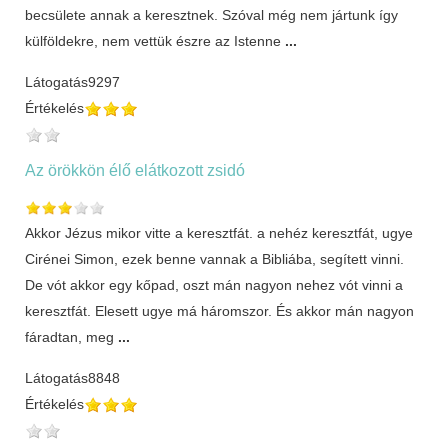
becsülete annak a keresztnek. Szóval még nem jártunk így
külföldekre, nem vettük észre az Istenne
...
Látogatás
9297
Értékelés
Az örökkön élő elátkozott zsidó
Akkor Jézus mikor vitte a keresztfát. a nehéz keresztfát, ugye
Cirénei Simon, ezek benne vannak a Bibliába, segített vinni.
De vót akkor egy kőpad, oszt mán nagyon nehez vót vinni a
keresztfát. Elesett ugye má háromszor. És akkor mán nagyon
fáradtan, meg
...
Látogatás
8848
Értékelés