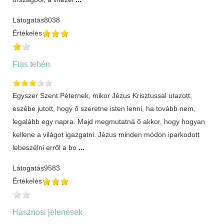
Látogatás
8038
Értékelés
Fias tehén
Egyszer Szent Péternek, mikor Jézus Krisztussal utazott,
eszébe jutott, hogy ő szeretne isten lenni, ha tovább nem,
legalább egy napra. Majd megmutatná ő akkor, hogy hogyan
kellene a világot igazgatni. Jézus minden módon iparkodott
lebeszélni erről a bo
...
Látogatás
9583
Értékelés
Hasznosi jelenések