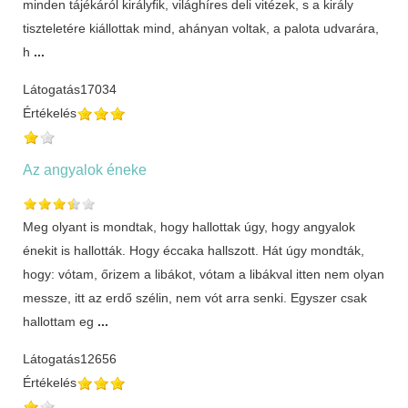
minden tájékáról királyfik, világhíres deli vitézek, s a király
tiszteletére kiállottak mind, ahányan voltak, a palota udvarára,
h
...
Látogatás
17034
Értékelés
Az angyalok éneke
Meg olyant is mondtak, hogy hallottak úgy, hogy angyalok
énekit is hallották. Hogy éccaka hallszott. Hát úgy mondták,
hogy: vótam, őrizem a libákot, vótam a libákval itten nem olyan
messze, itt az erdő szélin, nem vót arra senki. Egyszer csak
hallottam eg
...
Látogatás
12656
Értékelés