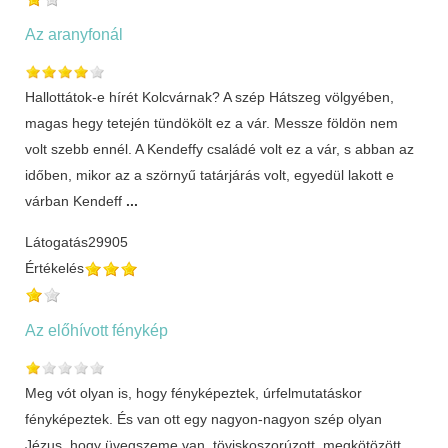
Az aranyfonál
Hallottátok-e hírét Kolcvárnak? A szép Hátszeg völgyében,
magas hegy tetején tündökölt ez a vár. Messze földön nem
volt szebb ennél. A Kendeffy családé volt ez a vár, s abban az
időben, mikor az a szörnyű tatárjárás volt, egyedül lakott e
várban Kendeff
...
Látogatás
29905
Értékelés
Az előhívott fénykép
Meg vót olyan is, hogy fényképeztek, úrfelmutatáskor
fényképeztek. És van ott egy nagyon-nagyon szép olyan
Jézus, hogy üvegszeme van, töviskoszorúzott, megkötözött