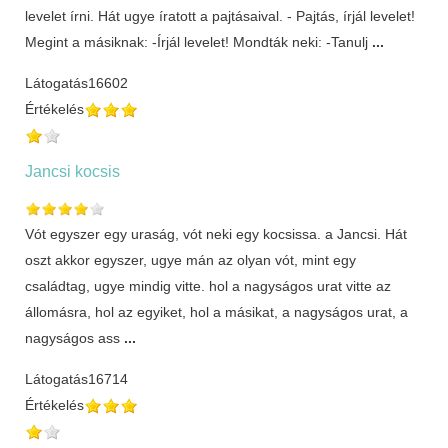
levelet írni. Hát ugye íratott a pajtásaival. - Pajtás, írjál levelet!
Megint a másiknak: -Írjál levelet! Mondták neki: -Tanulj
...
Látogatás
16602
Értékelés
Jancsi kocsis
Vót egyszer egy uraság, vót neki egy kocsissa. a Jancsi. Hát
oszt akkor egyszer, ugye mán az olyan vót, mint egy
családtag, ugye mindig vitte. hol a nagyságos urat vitte az
állomásra, hol az egyiket, hol a másikat, a nagyságos urat, a
nagyságos ass
...
Látogatás
16714
Értékelés