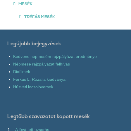
MESÉK
TRÉFÁS MESÉK
Legújabb bejegyzések
Kedvenc népmesém rajzpályázat eredménye
Népmese rajzpályázat felhívás
Diafilmek
Farkas L. Rozália kiadványai
Húsvéti locsolóversek
Legtöbb szavazatot kapott mesék
1
A lóvá tett uzsorás