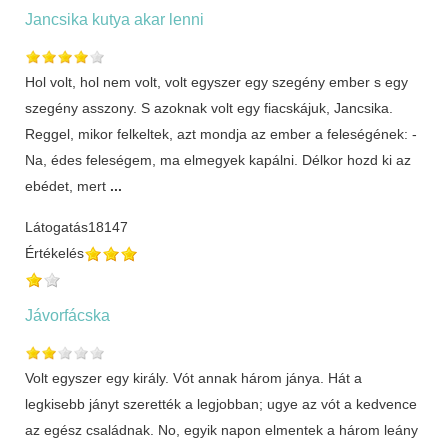
Jancsika kutya akar lenni
Hol volt, hol nem volt, volt egyszer egy szegény ember s egy
szegény asszony. S azoknak volt egy fiacskájuk, Jancsika.
Reggel, mikor felkeltek, azt mondja az ember a feleségének: -
Na, édes feleségem, ma elmegyek kapálni. Délkor hozd ki az
ebédet, mert
...
Látogatás
18147
Értékelés
Jávorfácska
Volt egyszer egy király. Vót annak három jánya. Hát a
legkisebb jányt szerették a legjobban; ugye az vót a kedvence
az egész családnak. No, egyik napon elmentek a három leány