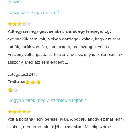
listázása
Haragszik-e, gazduram?
Volt egyszer egy gazdaember, annak egy felesége. Egy
gyermekük sem volt, s olyan gazdagok voltak, hogy azt sem
tudták, mijük van. No, nem csuda, ha gazdagok voltak.
Fösvény volt a gazda is, fösvény az asszony is, különösen az
asszony. Még azt sem engedt
...
Látogatás
12447
Értékelés
Hogyan ették meg a szentek a tejfölt?
Volt a pópának egy bérese, Iván. A pópák, ahogy ez már lenni
szokott, nem tartották túl jól a szolgáikat. Mindig száraz