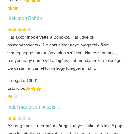
Ihók meg Bohók
Hát akkor Ihók elvette a Bohókot. Hát ugye ők
összeházasodtak. No oszt akkor ugye meghítták őköt
vendégségbe mán a jánynak a szüleihő. Hát oszt mondja,
nagyon nagy ehető vót a legény, hát mondja neki a felesége: -
De osztén anyáméktól nehogy fölegyél mind
...
Látogatás
13881
Értékelés
Indul már a vén huszár...
Az öreg bácsi - mer má az öregek ugye libákat őriztek. A pap
meg lehajtotta a disznókot, az jártatta, ugye a pap. És ugye