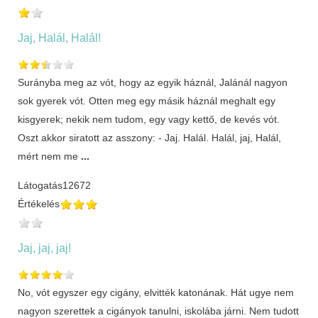
Jaj, Halál, Halál!
Surányba meg az vót, hogy az egyik háznál, Jalánál nagyon
sok gyerek vót. Otten meg egy másik háznál meghalt egy
kisgyerek; nekik nem tudom, egy vagy kettő, de kevés vót.
Oszt akkor siratott az asszony: - Jaj. Halál. Halál, jaj, Halál,
mért nem me
...
Látogatás
12672
Értékelés
Jaj, jaj, jaj!
No, vót egyszer egy cigány, elvitték katonának. Hát ugye nem
nagyon szerettek a cigányok tanulni, iskolába járni. Nem tudott