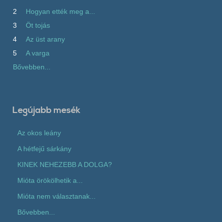
2
Hogyan ették meg a...
3
Öt tojás
4
Az üst arany
5
A varga
Bővebben...
Legújabb mesék
Az okos leány
A hétfejű sárkány
KINEK NEHEZEBB A DOLGA?
Mióta örökölhetik a...
Mióta nem választanak...
Bővebben...