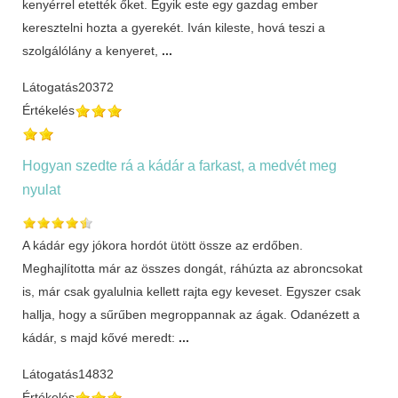
kenyérrel etették őket. Egyik este egy gazdag ember
keresztelni hozta a gyerekét. Iván kileste, hová teszi a
szolgálólány a kenyeret,
...
Látogatás
20372
Értékelés
Hogyan szedte rá a kádár a farkast, a medvét meg
nyulat
A kádár egy jókora hordót ütött össze az erdőben.
Meghajlította már az összes dongát, ráhúzta az abroncsokat
is, már csak gyalulnia kellett rajta egy keveset. Egyszer csak
hallja, hogy a sűrűben megroppannak az ágak. Odanézett a
kádár, s majd kővé meredt:
...
Látogatás
14832
Értékelés