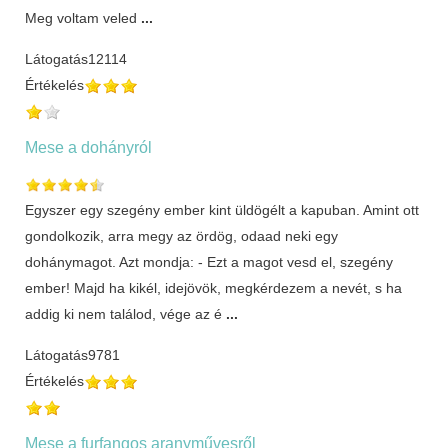
Meg voltam veled
...
Látogatás
12114
Értékelés
Mese a dohányról
Egyszer egy szegény ember kint üldögélt a kapuban. Amint ott
gondolkozik, arra megy az ördög, odaad neki egy
dohánymagot. Azt mondja: - Ezt a magot vesd el, szegény
ember! Majd ha kikél, idejövök, megkérdezem a nevét, s ha
addig ki nem találod, vége az é
...
Látogatás
9781
Értékelés
Mese a furfangos aranyművesről