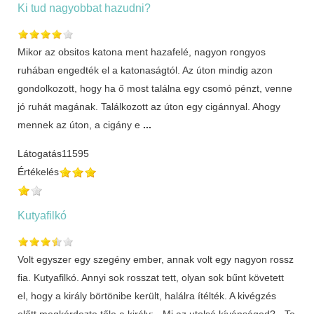
Ki tud nagyobbat hazudni?
Mikor az obsitos katona ment hazafelé, nagyon rongyos
ruhában engedték el a katonaságtól. Az úton mindig azon
gondolkozott, hogy ha ő most találna egy csomó pénzt, venne
jó ruhát magának. Találkozott az úton egy cigánnyal. Ahogy
mennek az úton, a cigány e
...
Látogatás
11595
Értékelés
Kutyafilkó
Volt egyszer egy szegény ember, annak volt egy nagyon rossz
fia. Kutyafilkó. Annyi sok rosszat tett, olyan sok bűnt követett
el, hogy a király börtönibe került, halálra ítélték. A kivégzés
előtt megkérdezte tőle a király: - Mi az utolsó kívánságod? - Te