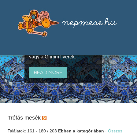
Válogatások a szájhagyomány
útján terjedő elbeszélésekből,
melyeket olyan ismert gyűjtők
állítottak össze, mint Benedek
Elek, Illyés Gyula, Arany László
vagy a Grimm fivérek.
READ MORE
Tréfás mesék
Találatok: 161 - 180 / 203
Ebben a kategóriában
·
Összes