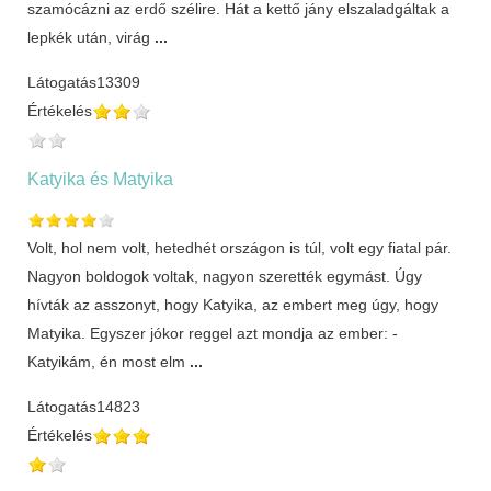
szamócázni az erdő szélire. Hát a kettő jány elszaladgáltak a
lepkék után, virág
...
Látogatás
13309
Értékelés
Katyika és Matyika
Volt, hol nem volt, hetedhét országon is túl, volt egy fiatal pár.
Nagyon boldogok voltak, nagyon szerették egymást. Úgy
hívták az asszonyt, hogy Katyika, az embert meg úgy, hogy
Matyika. Egyszer jókor reggel azt mondja az ember: -
Katyikám, én most elm
...
Látogatás
14823
Értékelés