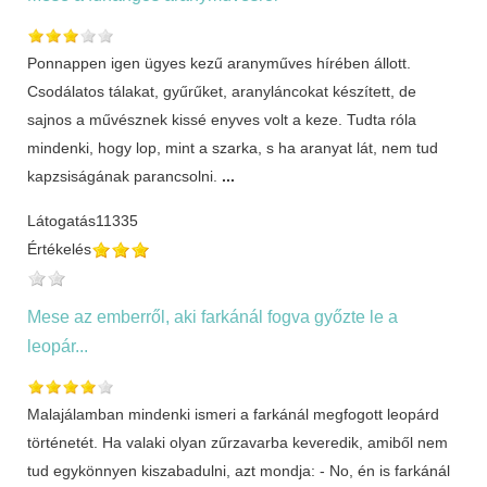
Ponnappen igen ügyes kezű aranyműves hírében állott.
Csodálatos tálakat, gyűrűket, aranyláncokat készített, de
sajnos a művésznek kissé enyves volt a keze. Tudta róla
mindenki, hogy lop, mint a szarka, s ha aranyat lát, nem tud
kapzsiságának parancsolni.
...
Látogatás
11335
Értékelés
Mese az emberről, aki farkánál fogva győzte le a
leopár...
Malajálamban mindenki ismeri a farkánál megfogott leopárd
történetét. Ha valaki olyan zűrzavarba keveredik, amiből nem
tud egykönnyen kiszabadulni, azt mondja: - No, én is farkánál