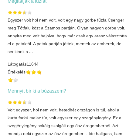
Megitatják a fűzfát
Egyszer volt hol nem volt, volt egy nagy görbe fűzfa Csenger
meg Tótfalu közt a Szamos partján. Olyan nagyon görbe volt,
annyira meg volt hajolva, hogy már csalt egy arasz választotta
el a pataktól. A patak partján jöttek, mentek az emberek, de
senkinek s
...
Látogatás
11644
Értékelés
Mennyit bír ki a búzaszem?
Volt egyszer, hol nem volt, hetedhét országon is túl, ahol a
kurta farkú malac túr, volt egyszer egy szegénylegény. Ez a
szegénylegény sokáig szolgált egy ősz öregembernél. Azt
mondja neki egyszer az ősz öregember: - Ide hallgass, fiam.