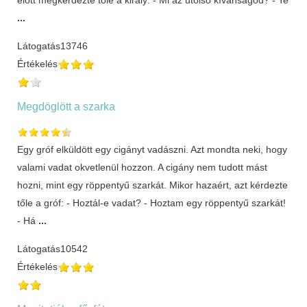
...
Látogatás
13746
Értékelés
Megdöglött a szarka
Egy gróf elküldött egy cigányt vadászni. Azt mondta neki, hogy
valami vadat okvetlenül hozzon. A cigány nem tudott mást
hozni, mint egy röppentyű szarkát. Mikor hazaért, azt kérdezte
tőle a gróf: - Hoztál-e vadat? - Hoztam egy röppentyű szarkát!
- Há
...
Látogatás
10542
Értékelés