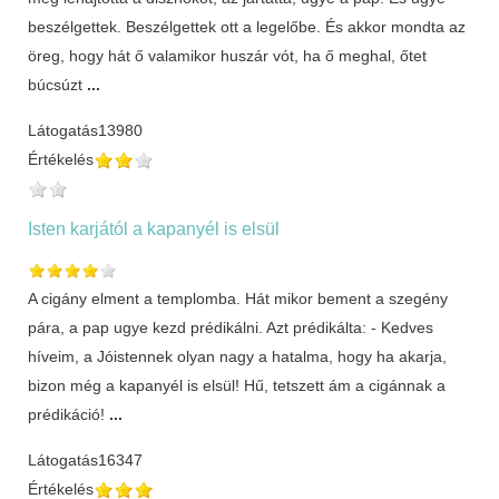
beszélgettek. Beszélgettek ott a legelőbe. És akkor mondta az
öreg, hogy hát ő valamikor huszár vót, ha ő meghal, őtet
búcsúzt
...
Látogatás
13980
Értékelés
Isten karjától a kapanyél is elsül
A cigány elment a templomba. Hát mikor bement a szegény
pára, a pap ugye kezd prédikálni. Azt prédikálta: - Kedves
híveim, a Jóistennek olyan nagy a hatalma, hogy ha akarja,
bizon még a kapanyél is elsül! Hű, tetszett ám a cigánnak a
prédikáció!
...
Látogatás
16347
Értékelés