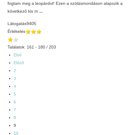
fogtam meg a leopárdot! Ezen a szólásmondáson alapszik a
következő kis m
...
Látogatás
9405
Értékelés
Találatok: 161 - 180 / 203
Első
Előző
2
3
4
5
6
7
8
9
10