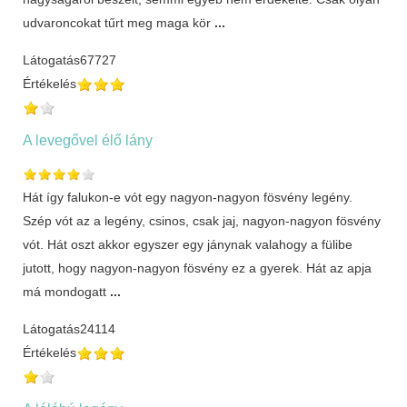
udvaroncokat tűrt meg maga kör
...
Látogatás
67727
Értékelés
A levegővel élő lány
Hát így falukon-e vót egy nagyon-nagyon fösvény legény.
Szép vót az a legény, csinos, csak jaj, nagyon-nagyon fösvény
vót. Hát oszt akkor egyszer egy jánynak valahogy a fülibe
jutott, hogy nagyon-nagyon fösvény ez a gyerek. Hát az apja
má mondogatt
...
Látogatás
24114
Értékelés