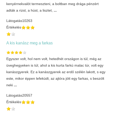
kenyérnekvalót termeszteni, a boltban meg drága pénzért
adták a rizst, a húst, a lisztet,
...
Látogatás
10263
Értékelés
A kis kanász meg a farkas
Egyszer volt, hol nem volt, hetedhét országon is túl, még az
üveghegyeken is túl, ahol a kis kurta farkú malac túr, volt egy
kanászgyerek. Ez a kanászgyerek az erdő szélén lakott, s egy
este, mikor éppen lefeküdt, az ajtóra jött egy farkas, s beszólt
neki
...
Látogatás
20557
Értékelés