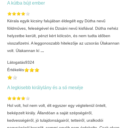
A kútba bújt ember
Kérala egyik kicsiny falujában éldegélt egy Dútha nevű
földműves, feleségével és Dzsáni nevű kisfiával. Dútha nehéz
helyzetbe került, pénzt kért kölcsön, és nem tudta időben
visszafizetni. A leggonoszabb hitelezője az uzsorás Úlakannan
volt. Úlakannan kí
...
Látogatás
9324
Értékelés
A legkisebb királylány és a só meséje
Hol volt, hol nem volt, élt egyszer egy végtelenül öntelt,
beképzelt király. Állandóan a saját szépségéről,
kedvességéről, jó tulajdonságairól, tetteiről, uralkodói
nagyságáról beszélt, semmi egyéb nem érdekelte. Csak olyan