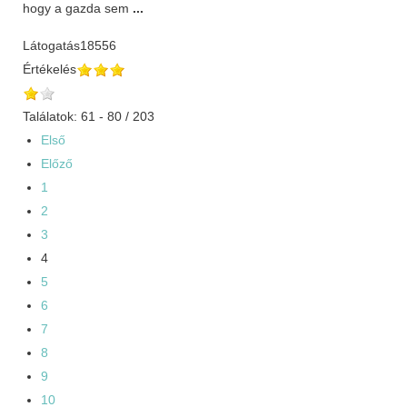
hogy a gazda sem
...
Látogatás
18556
Értékelés
Találatok: 61 - 80 / 203
Első
Előző
1
2
3
4
5
6
7
8
9
10