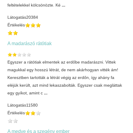
feltételekkel kölcsönözte. Ké
...
Látogatás
20384
Értékelés
A madarászó rátótiak
Egyszer a rátótiak elmentek az erdőbe madarászni. Vittek
magukkal egy hosszú létrát, de nem akárhogyan vitték ám!
Keresztben tartották a létrát végig az erdőn, így ahány fa
eléjük került, azt mind lekaszabolták. Egyszer csak megláttak
egy gyíkot, amint c
...
Látogatás
11580
Értékelés
A medve és a szegény ember