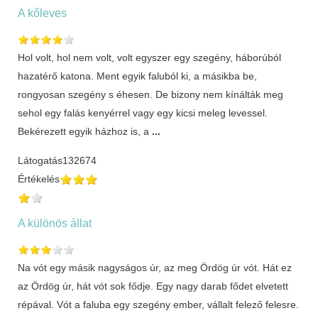
A kőleves
Hol volt, hol nem volt, volt egyszer egy szegény, háborúból
hazatérő katona. Ment egyik faluból ki, a másikba be,
rongyosan szegény s éhesen. De bizony nem kínálták meg
sehol egy falás kenyérrel vagy egy kicsi meleg levessel.
Bekérezett egyik házhoz is, a
...
Látogatás
132674
Értékelés
A különös állat
Na vót egy másik nagyságos úr, az meg Ördög úr vót. Hát ez
az Ördög úr, hát vót sok fődje. Egy nagy darab fődet elvetett
répával. Vót a faluba egy szegény ember, vállalt felező felesre.