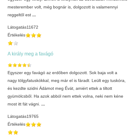
mesterember volt, még bognár is, dolgozott is valamennyi
reggeltől est
...
Látogatás
11672
Értékelés
A király meg a favágó
Egyszer egy favágó az erdőben dolgozott. Sok baja volt a
nagy tölgyfatuskókkal, meg már el is fáradt. Leült egy tuskóra,
és kezdte szidni Ádámot meg Évát, amiért ettek a tiltott
gyümölcsből. Ha azok abból nem ettek volna, neki nem kéne
most itt fát vágni.
...
Látogatás
19765
Értékelés