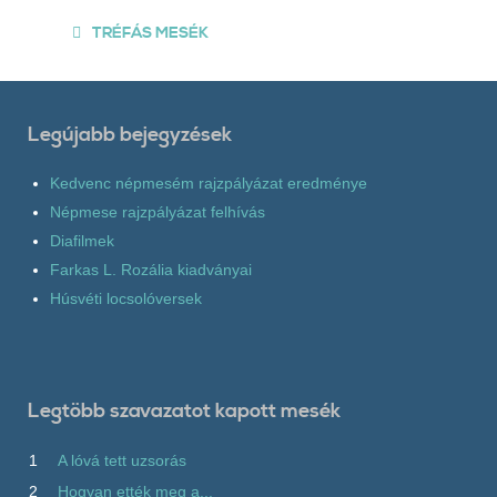
TRÉFÁS MESÉK
Legújabb bejegyzések
Kedvenc népmesém rajzpályázat eredménye
Népmese rajzpályázat felhívás
Diafilmek
Farkas L. Rozália kiadványai
Húsvéti locsolóversek
Legtöbb szavazatot kapott mesék
1
A lóvá tett uzsorás
2
Hogyan ették meg a...