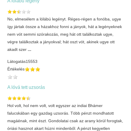
A lólábú legény
No, elmesélem a lólábú legényt. Réges-régen a fonóba, ugye
így jártak össze a házakhoz fonni a jányok, hát a legényeknek
nem vót semmi szórakozás, meg hát ott találkoztak ugye,
végre találkoztak a jányokval; hát oszt vót, akinek ugye ott
akadt szer
...
Látogatás
15553
Értékelés
A lóvá tett uzsorás
Hol volt, hol nem volt, volt egyszer az indiai Bhámer
falucskában egy gazdag uzsorás. Több pénzt mondhatott
magáénak, mint észt. Gondolatai csak az arany körül forogtak,
óriási hasznot akart húzni mindenből. A pénzt kegyetlen