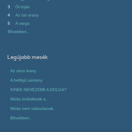
3
Öt tojás
4
Az üst arany
5
A varga
Bővebben...
Legújabb mesék
Az okos leány
A hétfejű sárkány
KINEK NEHEZEBB A DOLGA?
Mióta örökölhetik a...
Mióta nem választanak...
Bővebben...