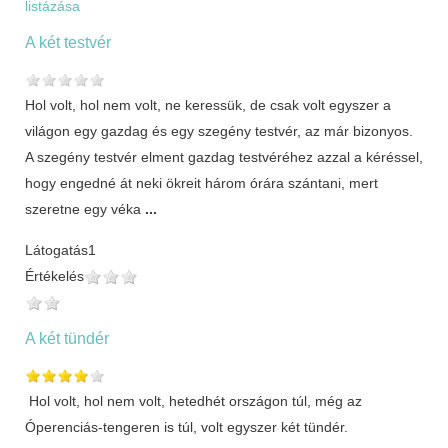
listázása
A két testvér
Hol volt, hol nem volt, ne keressük, de csak volt egyszer a
világon egy gazdag és egy szegény testvér, az már bizonyos.
A szegény testvér elment gazdag testvéréhez azzal a kéréssel,
hogy engedné át neki ökreit három órára szántani, mert
szeretne egy véka
...
Látogatás
1
Értékelés
A két tündér
Hol volt, hol nem volt, hetedhét országon túl, még az
Óperenciás-tengeren is túl, volt egyszer két tündér.