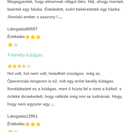
Megegyeztek, hogy elmennek világot látni. Hát, ahogy mentek,
beértek egy faluba. Esteledett, ezért bekéredztek egy házba.
Jómódú ember s asszony l
...
Látogatás
80687
Értékelés
A kevély kútágas
Hol volt, hol nem volt, hetedhét országon, még az,
Óperenciás-tengeren is túl, volt egy erőst kevély kútágas.
Kevélykedett ez a kútágas, mert ő húzta fel a vizet a kútból, s
örökké dicsekedett, hogy nélküle még inni se tudnának. Hogy,
hogy nem egyszer egy
...
Látogatás
12861
Értékelés