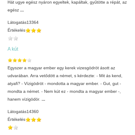
Hát ugye egész nyáron egyeltek, kapáltak, gyűtötte a répát, az
egész
...
Látogatás
13364
Értékelés
A kút
Egyszer a magyar ember egy kerek vizesgödröt ásott az
udvarában. Arra vetődött a német, s kérdezte: - Mit ás kend,
atyafi? - Vízigödröt - mondotta a magyar ember. - Gut, gut -
mondta a német. - Nem kút ez - mondta a magyar ember -,
hanem vízigödör.
...
Látogatás
14360
Értékelés