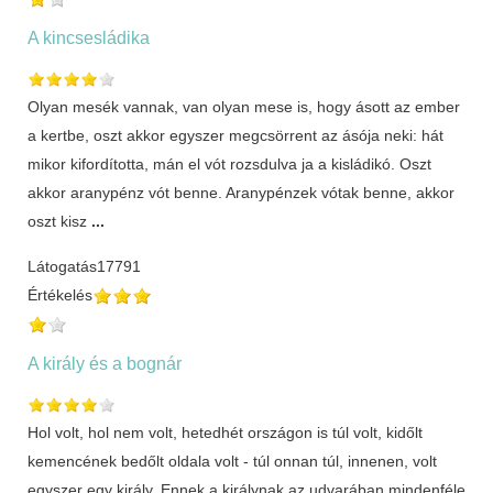
A kincsesládika
Olyan mesék vannak, van olyan mese is, hogy ásott az ember
a kertbe, oszt akkor egyszer megcsörrent az ásója neki: hát
mikor kifordította, mán el vót rozsdulva ja a kisládikó. Oszt
akkor aranypénz vót benne. Aranypénzek vótak benne, akkor
oszt kisz
...
Látogatás
17791
Értékelés
A király és a bognár
Hol volt, hol nem volt, hetedhét országon is túl volt, kidőlt
kemencének bedőlt oldala volt - túl onnan túl, innenen, volt
egyszer egy király. Ennek a királynak az udvarában mindenféle