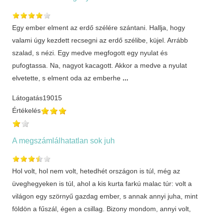
Egy ember elment az erdő szélére szántani. Hallja, hogy
valami úgy kezdett recsegni az erdő szélibe, küjel. Arrább
szalad, s nézi. Egy medve megfogott egy nyulat és
pufogtassa. Na, nagyot kacagott. Akkor a medve a nyulat
elvetette, s elment oda az emberhe
...
Látogatás
19015
Értékelés
A megszámlálhatatlan sok juh
Hol volt, hol nem volt, hetedhét országon is túl, még az
üveghegyeken is túl, ahol a kis kurta farkú malac túr: volt a
világon egy szörnyű gazdag ember, s annak annyi juha, mint
földön a fűszál, égen a csillag. Bizony mondom, annyi volt,