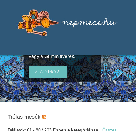
Válogatások a szájhagyomány
útján terjedő elbeszélésekből,
melyeket olyan ismert gyűjtők
állítottak össze, mint Benedek
Elek, Illyés Gyula, Arany László
vagy a Grimm fivérek.
READ MORE
Tréfás mesék
Találatok: 61 - 80 / 203
Ebben a kategóriában
·
Összes