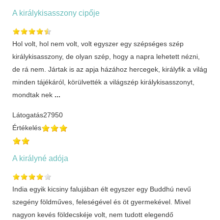
A királykisasszony cipője
Hol volt, hol nem volt, volt egyszer egy szépséges szép
királykisasszony, de olyan szép, hogy a napra lehetett nézni,
de rá nem. Jártak is az apja házához hercegek, királyfik a világ
minden tájékáról, körülvették a világszép királykisasszonyt,
mondtak nek
...
Látogatás
27950
Értékelés
A királyné adója
India egyik kicsiny falujában élt egyszer egy Buddhú nevű
szegény földműves, feleségével és öt gyermekével. Mivel
nagyon kevés földecskéje volt, nem tudott elegendő