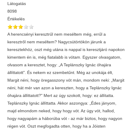
Látogatás
8098
Értékelés
A herencsényi keresztrűl nem meséltem még, errűl a
keresztről nem meséltem? Nagycsütörtökön járunk a
keresztekhöz, oszt még utána is nappal is keresztjáró napokon
kimentem én is, még fiatalabb is vótam. Egyszer olvasgatom,
olvasom a keresztet, hogy: „A Teplánszky Ignác óhajára
állíttatott". És nekem ez szembetűnt. Még az unokája élt,
Margit néni, hogy öregasszony vót mán, mondom neki: „Margit
néni, hát mér van azon a kereszten, hogy a Teplánszky Ignác
óhajára állíttatott?" Mert az úgy szokott, hogy: ez állítatta.
Teplánszky Ignác állíttatta. Akkor aszongya: „Édes jányom,
majd elmondom neked, hogy hogy vót. Az úgy vót, hallod,
hogy nagyapám a háborúba vót - az már biztos, hogy nagyon
régen vót. Oszt megfogadta otten, hogy ha a Jóisten