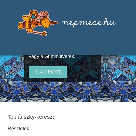
Válogatások a szájhagyomány
útján terjedő elbeszélésekből,
melyeket olyan ismert gyűjtők
állítottak össze, mint Benedek
Elek, Illyés Gyula, Arany László
vagy a Grimm fivérek.
READ MORE
Teplánszky-kereszt
Részletek