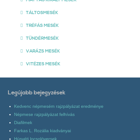
TÁLTOSMESÉK
TRÉFÁS MESÉK
TÜNDÉRMESÉK
VARÁZS MESÉK
VITÉZES MESÉK
Legújabb bejegyzések
Kedvenc népmesém rajzpályázat eredménye
Népmese rajzpályázat felhívás
Diafilmek
Farkas L. Rozália kiadványai
Húsvéti locsolóversek