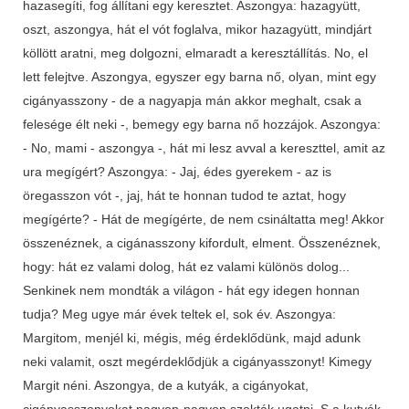
hazasegíti, fog állítani egy keresztet. Aszongya: hazagyütt,
oszt, aszongya, hát el vót foglalva, mikor hazagyütt, mindjárt
köllött aratni, meg dolgozni, elmaradt a keresztállítás. No, el
lett felejtve. Aszongya, egyszer egy barna nő, olyan, mint egy
cigányasszony - de a nagyapja mán akkor meghalt, csak a
felesége élt neki -, bemegy egy barna nő hozzájok. Aszongya:
- No, mami - aszongya -, hát mi lesz avval a kereszttel, amit az
ura megígért? Aszongya: - Jaj, édes gyerekem - az is
öregasszon vót -, jaj, hát te honnan tudod te aztat, hogy
megígérte? - Hát de megígérte, de nem csináltatta meg! Akkor
összenéznek, a cigánasszony kifordult, elment. Összenéznek,
hogy: hát ez valami dolog, hát ez valami különös dolog...
Senkinek nem mondták a világon - hát egy idegen honnan
tudja? Meg ugye már évek teltek el, sok év. Aszongya:
Margitom, menjél ki, mégis, még érdeklődünk, majd adunk
neki valamit, oszt megérdeklődjük a cigányasszonyt! Kimegy
Margit néni. Aszongya, de a kutyák, a cigányokat,
cigányasszonyokat nagyon-nagyon szokták ugatni. S a kutyák