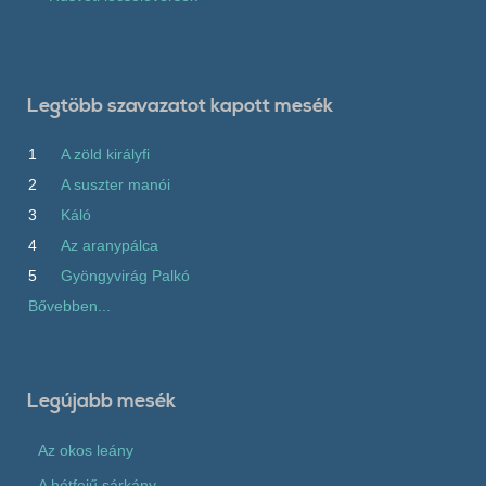
Legtöbb szavazatot kapott mesék
1
A zöld királyfi
2
A suszter manói
3
Káló
4
Az aranypálca
5
Gyöngyvirág Palkó
Bővebben...
Legújabb mesék
Az okos leány
A hétfejű sárkány