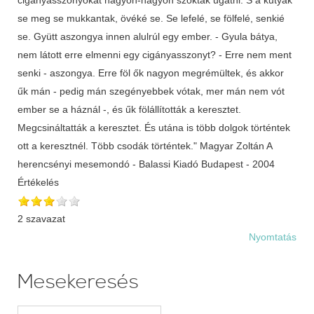
se meg se mukkantak, övéké se. Se lefelé, se fölfelé, senkié
se. Gyütt aszongya innen alulrúl egy ember. - Gyula bátya,
nem látott erre elmenni egy cigányasszonyt? - Erre nem ment
senki - aszongya. Erre föl ők nagyon megrémültek, és akkor
űk mán - pedig mán szegényebbek vótak, mer mán nem vót
ember se a háznál -, és űk fölállították a keresztet.
Megcsináltatták a keresztet. És utána is több dolgok történtek
ott a keresztnél. Több csodák történtek." Magyar Zoltán A
herencsényi mesemondó - Balassi Kiadó Budapest - 2004
Értékelés
2 szavazat
Nyomtatás
Mesekeresés