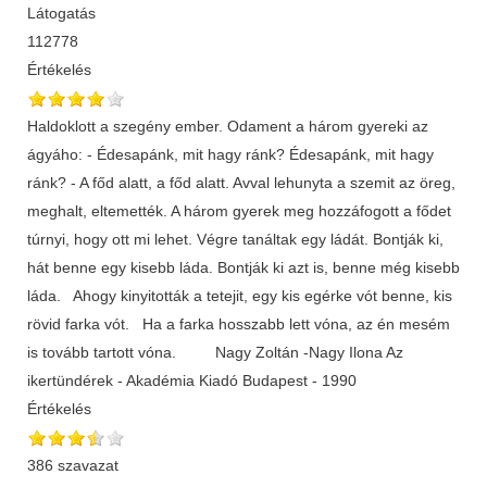
Látogatás
112778
Értékelés
Haldoklott a szegény ember. Odament a három gyereki az
ágyáho: - Édesapánk, mit hagy ránk? Édesapánk, mit hagy
ránk? - A főd alatt, a főd alatt. Avval lehunyta a szemit az öreg,
meghalt, eltemették. A három gyerek meg hozzáfogott a fődet
túrnyi, hogy ott mi lehet. Végre tanáltak egy ládát. Bontják ki,
hát benne egy kisebb láda. Bontják ki azt is, benne még kisebb
láda. Ahogy kinyitották a tetejit, egy kis egérke vót benne, kis
rövid farka vót. Ha a farka hosszabb lett vóna, az én mesém
is tovább tartott vóna. Nagy Zoltán -Nagy Ilona Az
ikertündérek - Akadémia Kiadó Budapest - 1990
Értékelés
386 szavazat