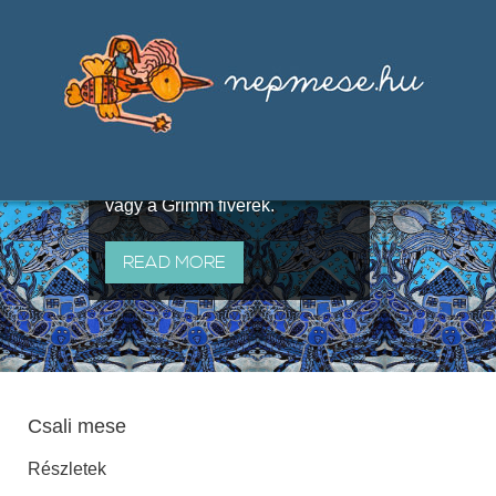
Válogatások a szájhagyomány
útján terjedő elbeszélésekből,
melyeket olyan ismert gyűjtők
állítottak össze, mint Benedek
Elek, Illyés Gyula, Arany László
vagy a Grimm fivérek.
READ MORE
Csali mese
Részletek