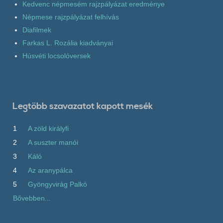
Kedvenc népmesém rajzpályázat eredménye
Népmese rajzpályázat felhívás
Diafilmek
Farkas L. Rozália kiadványai
Húsvéti locsolóversek
Legtöbb szavazatot kapott mesék
1
A zöld királyfi
2
A suszter manói
3
Káló
4
Az aranypálca
5
Gyöngyvirág Palkó
Bővebben...