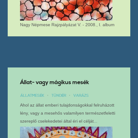
Nagy Népmese Rajzpályázat V. - 2008., I. album
Állat- vagy mágikus mesék
ÁLLATMESÉK
TÜNDÉR
VARÁZS
Ahol az állat emberi tulajdonságokkal felruházott
lény, vagy a mesehős valamilyen természetfeletti
szereplő cselekedetei által éri el célját...