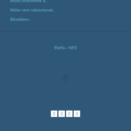
Mióta örökölhetik a...
Mióta nem választanak...
Bővebben...
Életfa
-
NES