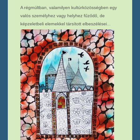
A régmúltban, valamilyen kultúrközösségben egy
valós személyhez vagy helyhez fűződő, de
képzeletbeli elemekkel társított elbeszélései...