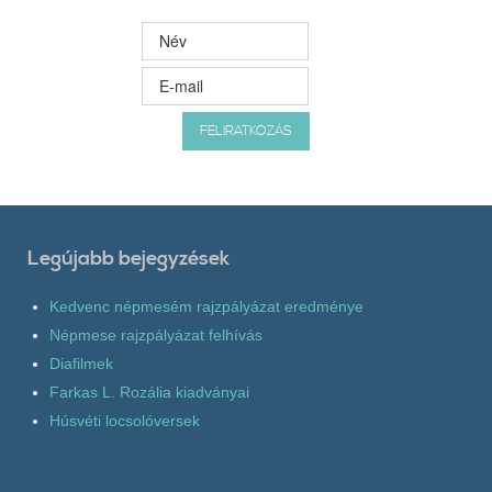
Legújabb bejegyzések
Kedvenc népmesém rajzpályázat eredménye
Népmese rajzpályázat felhívás
Diafilmek
Farkas L. Rozália kiadványai
Húsvéti locsolóversek