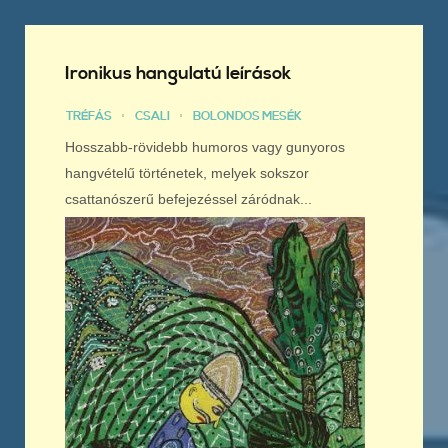
Ironikus hangulatú leírások
TRÉFÁS
CSALI
BOLONDOS MESÉK
Hosszabb-rövidebb humoros vagy gunyoros
hangvételű történetek, melyek sokszor
csattanószerű befejezéssel záródnak...