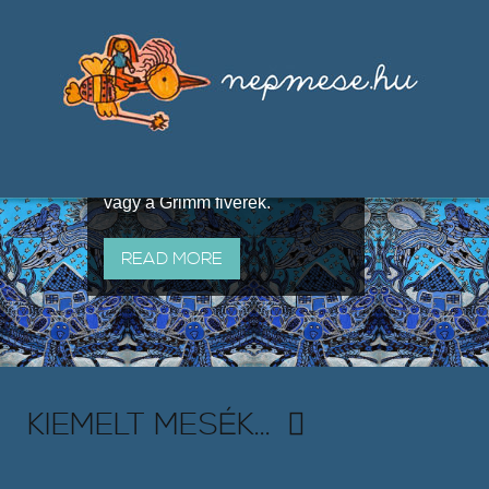
Válogatások a szájhagyomány
útján terjedő elbeszélésekből,
melyeket olyan ismert gyűjtők
állítottak össze, mint Benedek
Elek, Illyés Gyula, Arany László
vagy a Grimm fivérek.
READ MORE
KIEMELT MESÉK...