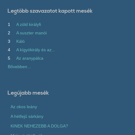
Legtöbb szavazatot kapott mesék
1
A zöld királyfi
2
A suszter manói
3
Káló
4
A kígyókirály és az...
5
Az aranypálca
Bővebben...
Legújabb mesék
Az okos leány
A hétfejű sárkány
KINEK NEHEZEBB A DOLGA?