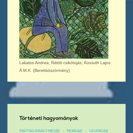
Lakatos Andrea, Rátóti csikótojás; Kossuth Lajos
Á.M.K. (Berekböszörmény)
Történeti hagyományok
MÁTYÁS KIRÁLY MESÉK
MONDÁK
LEGENDÁK