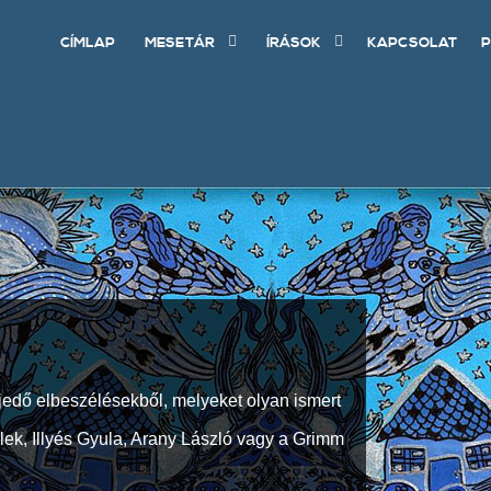
CÍMLAP
MESETÁR
ÍRÁSOK
KAPCSOLAT
P
jedő elbeszélésekből, melyeket olyan ismert
Elek, Illyés Gyula, Arany László vagy a Grimm