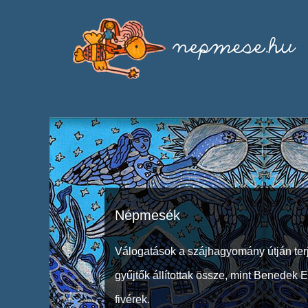
Népmesék
Válogatások a szájhagyomány útján ter
gyűjtők állítottak össze, mint Benedek 
fivérek.