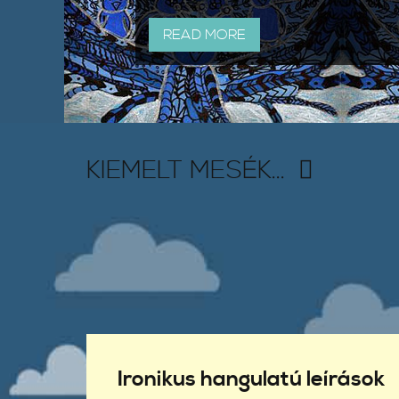
READ MORE
KIEMELT MESÉK...
Ironikus hangulatú leírások