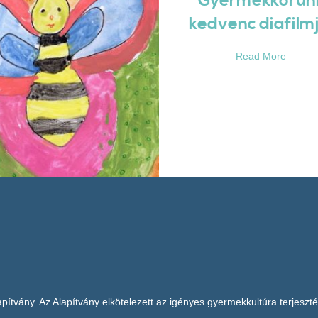
Gyermekkorun
kedvenc diafilmj
Read More
pítvány. Az Alapítvány elkötelezett az igényes gyermekkultúra terjeszté