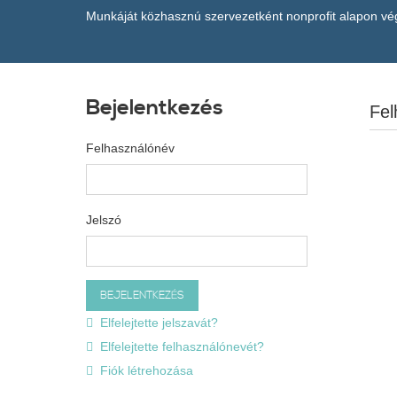
Munkáját közhasznú szervezetként nonprofit alapon végz
Bejelentkezés
Fel
Felhasználónév
Jelszó
Elfelejtette jelszavát?
Elfelejtette felhasználónevét?
Fiók létrehozása