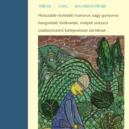
TRÉFÁS
CSALI
BOLONDOS MESÉK
Hosszabb-rövidebb humoros vagy gunyoros
hangvételű történetek, melyek sokszor
csattanószerű befejezéssel záródnak...