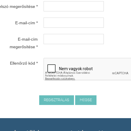
elszó megerősítése
*
E-mail-cím
*
E-mail-cím
megerősítése
*
Ellenőrző kód
*
REGISZTRÁLÁS
MÉGSE