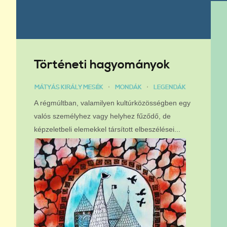
Történeti hagyományok
MÁTYÁS KIRÁLY MESÉK
MONDÁK
LEGENDÁK
A régmúltban, valamilyen kultúrközösségben egy
valós személyhez vagy helyhez fűződő, de
képzeletbeli elemekkel társított elbeszélései...