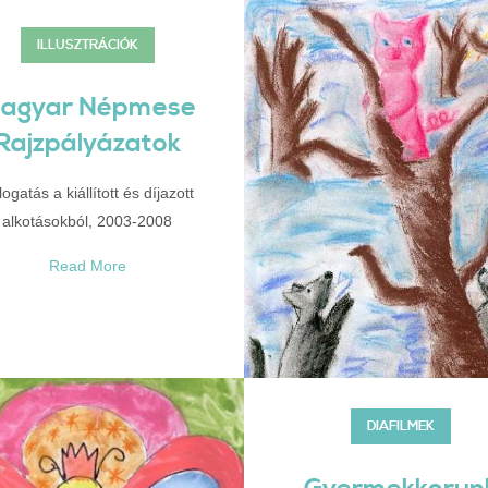
ILLUSZTRÁCIÓK
agyar Népmese
Rajzpályázatok
ogatás a kiállított és díjazott
alkotásokból, 2003-2008
Read More
DIAFILMEK