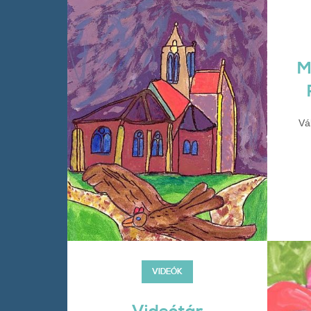
M
Vál
VIDEÓK