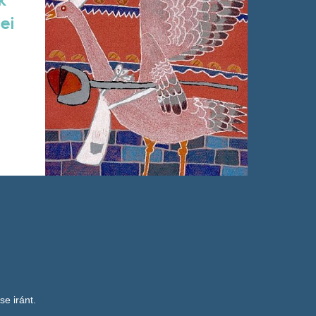
k
ei
se iránt.